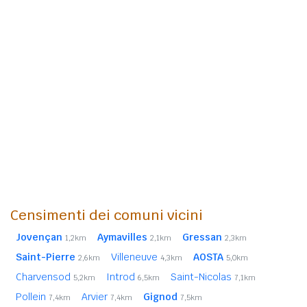
Censimenti dei comuni vicini
Jovençan
Aymavilles
Gressan
1,2km
2,1km
2,3km
Saint-Pierre
Villeneuve
AOSTA
2,6km
4,3km
5,0km
Charvensod
Introd
Saint-Nicolas
5,2km
6,5km
7,1km
Pollein
Arvier
Gignod
7,4km
7,4km
7,5km