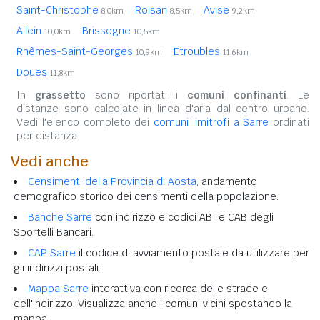
Saint-Christophe
Roisan
Avise
8,0km
8,5km
9,2km
Allein
Brissogne
10,0km
10,5km
Rhêmes-Saint-Georges
Etroubles
10,9km
11,6km
Doues
11,8km
In
grassetto
sono riportati i
comuni confinanti
. Le
distanze sono calcolate in linea d'aria dal centro urbano.
Vedi l'elenco completo dei
comuni limitrofi a Sarre
ordinati
per distanza.
Vedi anche
Censimenti della Provincia di Aosta
, andamento
demografico storico dei censimenti della popolazione.
Banche Sarre
con indirizzo e codici ABI e CAB degli
Sportelli Bancari.
CAP Sarre
il codice di avviamento postale da utilizzare per
gli indirizzi postali.
Mappa Sarre
interattiva con ricerca delle strade e
dell'indirizzo. Visualizza anche i comuni vicini spostando la
mappa.