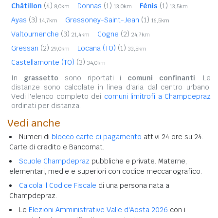
Châtillon
(4)
Donnas
(1)
Fénis
(1)
8,0km
13,0km
13,5km
Ayas
(3)
Gressoney-Saint-Jean
(1)
14,7km
16,5km
Valtournenche
(3)
Cogne
(2)
21,4km
24,7km
Gressan
(2)
Locana (TO)
(1)
29,0km
33,5km
Castellamonte (TO)
(3)
34,0km
In
grassetto
sono riportati i
comuni confinanti
. Le
distanze sono calcolate in linea d'aria dal centro urbano.
Vedi l'elenco completo dei
comuni limitrofi a Champdepraz
ordinati per distanza.
Vedi anche
Numeri di
blocco carte di pagamento
attivi 24 ore su 24.
Carte di credito e Bancomat.
Scuole Champdepraz
pubbliche e private. Materne,
elementari, medie e superiori con codice meccanografico.
Calcola il Codice Fiscale
di una persona nata a
Champdepraz.
Le
Elezioni Amministrative Valle d'Aosta 2026
con i