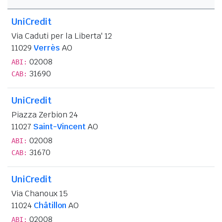
UniCredit
Via Caduti per la Liberta' 12
11029
Verrès
AO
02008
ABI:
31690
CAB:
UniCredit
Piazza Zerbion 24
11027
Saint-Vincent
AO
02008
ABI:
31670
CAB:
UniCredit
Via Chanoux 15
11024
Châtillon
AO
02008
ABI: