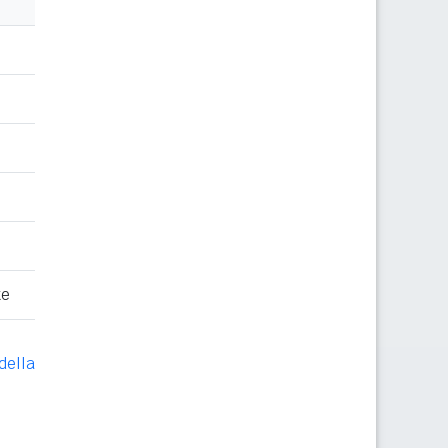
te
della