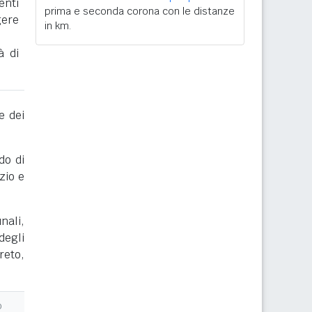
enti
prima e seconda corona con le distanze
gere
in km.
à di
e dei
do di
zio e
nali,
degli
reto,
o