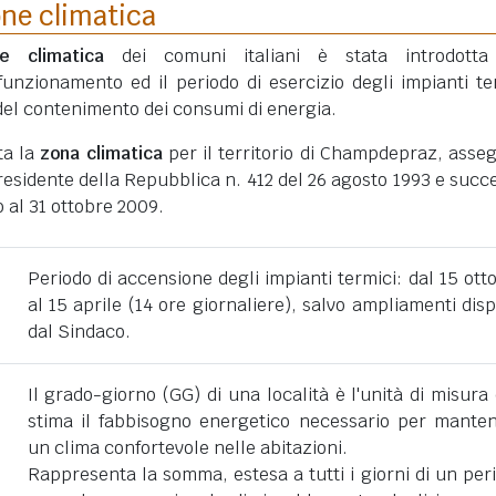
one climatica
ne climatica
dei comuni italiani è stata introdotta
funzionamento ed il periodo di esercizio degli impianti te
ni del contenimento dei consumi di energia.
ta la
zona climatica
per il territorio di Champdepraz, asse
esidente della Repubblica n. 412 del 26 agosto 1993 e succe
 al 31 ottobre 2009.
Periodo di accensione degli impianti termici: dal 15 ott
al 15 aprile (14 ore giornaliere), salvo ampliamenti disp
dal Sindaco.
Il grado-giorno (GG) di una località è l'unità di misura
stima il fabbisogno energetico necessario per mante
un clima confortevole nelle abitazioni.
Rappresenta la somma, estesa a tutti i giorni di un per