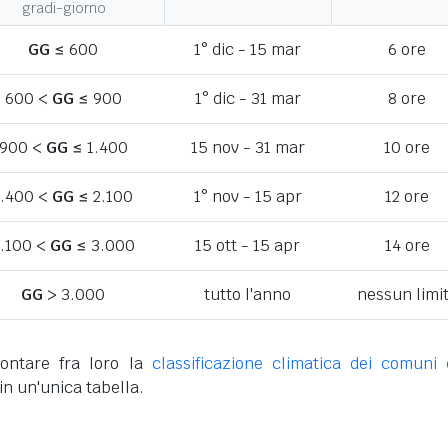
gradi-giorno
GG
≤ 600
1° dic - 15 mar
6 ore
600 <
GG
≤ 900
1° dic - 31 mar
8 ore
900 <
GG
≤ 1.400
15 nov - 31 mar
10 ore
1.400 <
GG
≤ 2.100
1° nov - 15 apr
12 ore
.100 <
GG
≤ 3.000
15 ott - 15 apr
14 ore
GG
> 3.000
tutto l'anno
nessun limi
ontare fra loro la
classificazione climatica dei comuni 
in un'unica tabella.