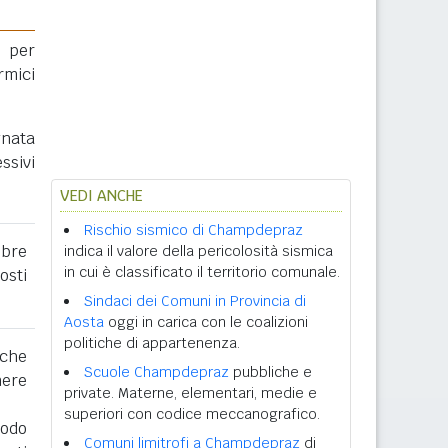
 per
rmici
gnata
ssivi
VEDI ANCHE
Rischio sismico di Champdepraz
obre
indica il valore della pericolosità sismica
in cui è classificato il territorio comunale.
osti
Sindaci dei Comuni in Provincia di
Aosta
oggi in carica con le coalizioni
politiche di appartenenza.
 che
Scuole Champdepraz
pubbliche e
nere
private. Materne, elementari, medie e
superiori con codice meccanografico.
iodo
Comuni limitrofi a Champdepraz
di