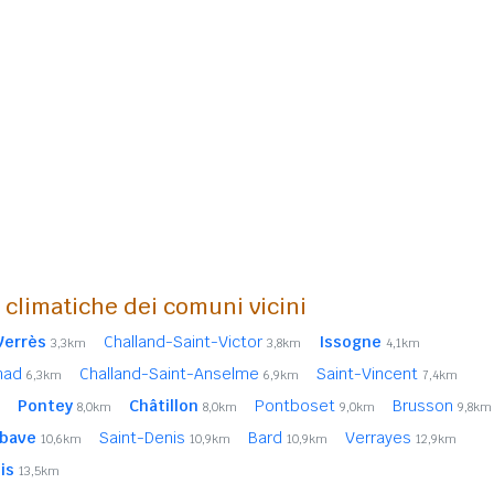
i climatiche dei comuni vicini
Verrès
Challand-Saint-Victor
Issogne
3,3km
3,8km
4,1km
nad
Challand-Saint-Anselme
Saint-Vincent
6,3km
6,9km
7,4km
Pontey
Châtillon
Pontboset
Brusson
8,0km
8,0km
9,0km
9,8km
bave
Saint-Denis
Bard
Verrayes
10,6km
10,9km
10,9km
12,9km
is
13,5km