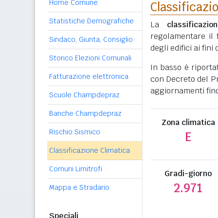
Home Comune
Classificazi
Statistiche Demografiche
La
classificazio
regolamentare il 
Sindaco, Giunta, Consiglio
degli edifici ai fi
Storico Elezioni Comunali
In basso è riporta
Fatturazione elettronica
con Decreto del Pr
aggiornamenti fino
Scuole Champdepraz
Banche Champdepraz
Zona climatica
Rischio Sismico
E
Classificazione Climatica
Comuni Limitrofi
Gradi-giorno
2.971
Mappa e Stradario
Speciali