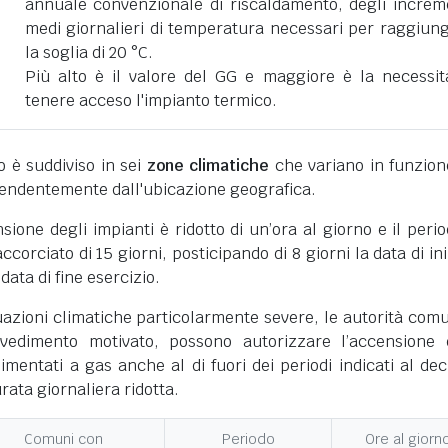
annuale convenzionale di riscaldamento, degli increm
medi giornalieri di temperatura necessari per raggiun
la soglia di 20 °C.
Più alto è il valore del GG e maggiore è la necessit
tenere acceso l'impianto termico.
ano è suddiviso in sei
zone climatiche
che variano in funzion
pendentemente dall'ubicazione geografica.
nsione degli impianti è ridotto di un’ora al giorno e il perio
corciato di 15 giorni, posticipando di 8 giorni la data di ini
 data di fine esercizio.
uazioni climatiche particolarmente severe, le autorità comu
vedimento motivato, possono autorizzare l’accensione 
limentati a gas anche al di fuori dei periodi indicati al dec
ata giornaliera ridotta.
Comuni con
Periodo
Ore al giorn