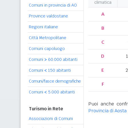
climatica
Comuni in provincia di AO
A
Province valdostane
Regioni italiane
B
Città Metropolitane
C
Comuni capoluogo
D
Comuni
>
60.000 abitanti
E
2
Comuni
<
150 abitanti
Comuni/fasce demografiche
F
Comuni
<
5.000 abitanti
Puoi anche confr
Turismo in Rete
Provincia di Aosta
Associazioni di Comuni