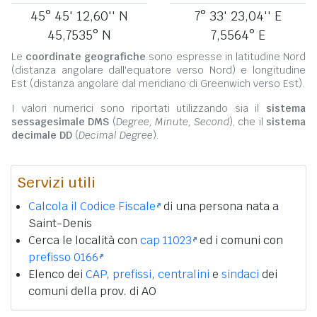
45° 45' 12,60'' N
7° 33' 23,04'' E
45,7535° N
7,5564° E
Le
coordinate geografiche
sono espresse in latitudine Nord
(distanza angolare dall'equatore verso Nord) e longitudine
Est (distanza angolare dal meridiano di Greenwich verso Est).
I valori numerici sono riportati utilizzando sia il
sistema
sessagesimale DMS
(
Degree, Minute, Second
), che il
sistema
decimale DD
(
Decimal Degree
).
Servizi utili
Calcola il Codice Fiscale
di una persona nata a
Saint-Denis
Cerca le località con
cap 11023
ed i comuni con
prefisso 0166
Elenco dei
CAP
,
prefissi
,
centralini
e
sindaci
dei
comuni della prov. di AO