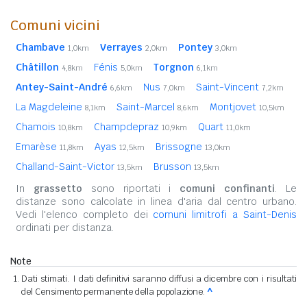
Comuni vicini
Chambave
Verrayes
Pontey
1,0km
2,0km
3,0km
Châtillon
Fénis
Torgnon
4,8km
5,0km
6,1km
Antey-Saint-André
Nus
Saint-Vincent
6,6km
7,0km
7,2km
La Magdeleine
Saint-Marcel
Montjovet
8,1km
8,6km
10,5km
Chamois
Champdepraz
Quart
10,8km
10,9km
11,0km
Emarèse
Ayas
Brissogne
11,8km
12,5km
13,0km
Challand-Saint-Victor
Brusson
13,5km
13,5km
In
grassetto
sono riportati i
comuni confinanti
. Le
distanze sono calcolate in linea d'aria dal centro urbano.
Vedi l'elenco completo dei
comuni limitrofi a Saint-Denis
ordinati per distanza.
Note
Dati stimati. I dati definitivi saranno diffusi a dicembre con i risultati
del Censimento permanente della popolazione.
^