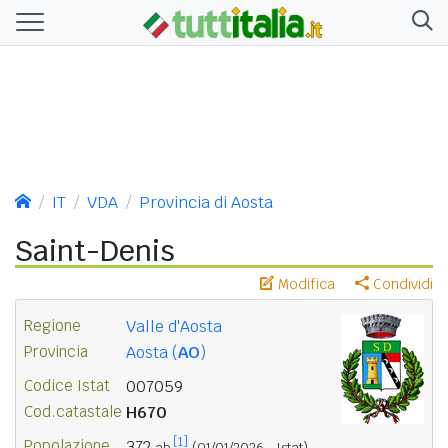
IT
VDA
Provincia di Aosta
Saint-Denis
Modifica
Condividi
Regione
Valle d'Aosta
Provincia
Aosta (
AO
)
Codice Istat
007059
Cod.catastale
H670
[1]
Popolazione
372
ab.
(01/01/2026 - Istat)