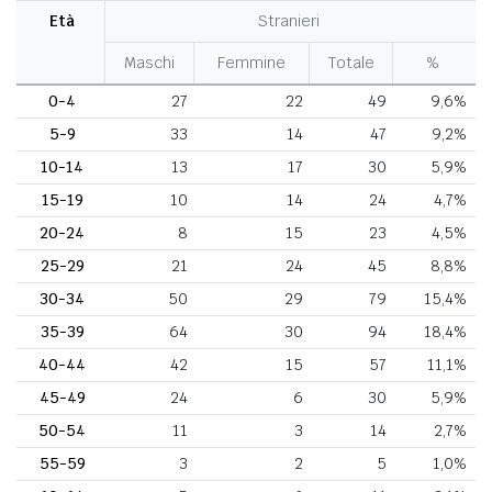
Età
Stranieri
Maschi
Femmine
Totale
%
0-4
27
22
49
9,6%
5-9
33
14
47
9,2%
10-14
13
17
30
5,9%
15-19
10
14
24
4,7%
20-24
8
15
23
4,5%
25-29
21
24
45
8,8%
30-34
50
29
79
15,4%
35-39
64
30
94
18,4%
40-44
42
15
57
11,1%
45-49
24
6
30
5,9%
50-54
11
3
14
2,7%
55-59
3
2
5
1,0%