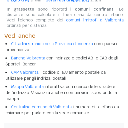
Grigno (TN)
Seren del Grappa (BL)
17,9km
21,1km
In
grassetto
sono riportati i
comuni confinanti
. Le
distanze sono calcolate in linea d'aria dal centro urbano.
Vedi l'elenco completo dei
comuni limitrofi a Valbrenta
ordinati per distanza.
Vedi anche
Cittadini stranieri nella Provincia di Vicenza
con i paesi di
provenienza.
Banche Valbrenta
con indirizzo e codici ABI e CAB degli
Sportelli Bancari.
CAP Valbrenta
il codice di avviamento postale da
utilizzare per gli indirizzi postali.
Mappa Valbrenta
interattiva con ricerca delle strade e
dell'indirizzo. Visualizza anche i comuni vicini spostando la
mappa.
Centralino comune di Valbrenta
il numero di telefono da
chiamare per parlare con la sede comunale.