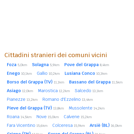
Cittadini stranieri dei comuni vicini
Foza
Solagna
Pove del Grappa
5,0km
5,9km
8,4km
Enego
Gallio
Lusiana Conco
10,1km
10,2km
10,3km
Borso del Grappa (TV)
Bassano del Grappa
11,1km
11,5km
Asiago
Marostica
Salcedo
12,0km
12,2km
13,1km
Pianezze
Romano d'Ezzelino
13,2km
13,4km
Pieve del Grappa (TV)
Mussolente
13,8km
14,2km
Roana
Nove
Calvene
14,5km
15,0km
15,2km
Fara Vicentino
Colceresa
Arsiè (BL)
15,6km
15,9km
16,0km