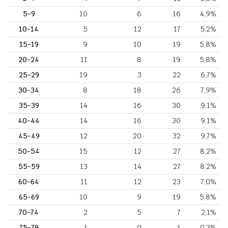
5-9
10
6
16
4,9%
10-14
5
12
17
5,2%
15-19
9
10
19
5,8%
20-24
11
8
19
5,8%
25-29
19
3
22
6,7%
30-34
8
18
26
7,9%
35-39
14
16
30
9,1%
40-44
14
16
30
9,1%
45-49
12
20
32
9,7%
50-54
15
12
27
8,2%
55-59
13
14
27
8,2%
60-64
11
12
23
7,0%
65-69
10
9
19
5,8%
70-74
2
5
7
2,1%
75-79
1
0
1
0,3%