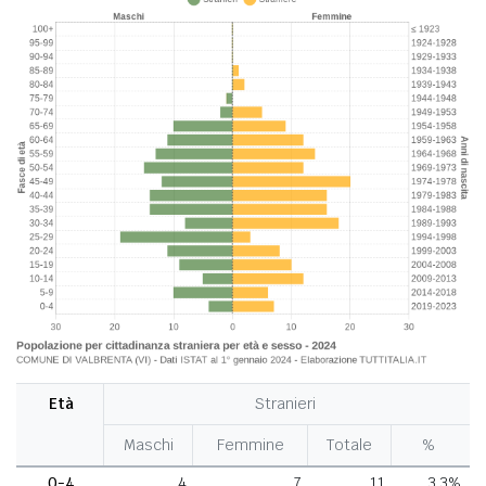
Età
Stranieri
Maschi
Femmine
Totale
%
0-4
4
7
11
3,3%