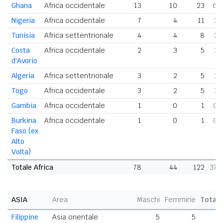
Ghana
Africa occidentale
13
10
23
6,
Nigeria
Africa occidentale
7
4
11
3,
Tunisia
Africa settentrionale
4
4
8
2,
Costa
Africa occidentale
2
3
5
1,
d'Avorio
Algeria
Africa settentrionale
3
2
5
1,
Togo
Africa occidentale
3
2
5
1,
Gambia
Africa occidentale
1
0
1
0,
Burkina
Africa occidentale
1
0
1
0,
Faso (ex
Alto
Volta)
Totale Africa
78
44
122
37,
ASIA
Area
Maschi
Femmine
Total
Filippine
Asia orientale
5
5
1