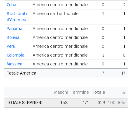
Cuba
America centro meridionale
0
2
Stati Uniti
America settentrionale
1
1
d'America
Panama
America centro meridionale
0
1
Bolivia
America centro meridionale
0
1
Perù
America centro meridionale
0
1
Colombia
America centro meridionale
1
0
Messico
America centro meridionale
0
1
Totale America
7
17
Maschi
Femmine
Totale
%
TOTALE STRANIERI
158
171
329
100,00%