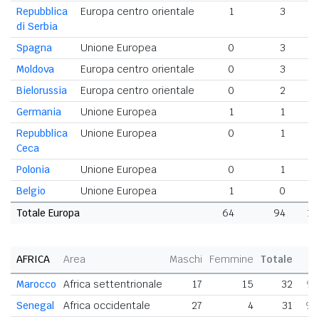
Repubblica
Europa centro orientale
1
3
di Serbia
Spagna
Unione Europea
0
3
Moldova
Europa centro orientale
0
3
Bielorussia
Europa centro orientale
0
2
Germania
Unione Europea
1
1
Repubblica
Unione Europea
0
1
Ceca
Polonia
Unione Europea
0
1
Belgio
Unione Europea
1
0
Totale Europa
64
94
15
AFRICA
Area
Maschi
Femmine
Totale
Marocco
Africa settentrionale
17
15
32
9,
Senegal
Africa occidentale
27
4
31
9,