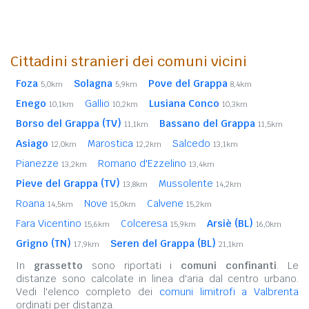
Cittadini stranieri dei comuni vicini
Foza
Solagna
Pove del Grappa
5,0km
5,9km
8,4km
Enego
Gallio
Lusiana Conco
10,1km
10,2km
10,3km
Borso del Grappa (TV)
Bassano del Grappa
11,1km
11,5km
Asiago
Marostica
Salcedo
12,0km
12,2km
13,1km
Pianezze
Romano d'Ezzelino
13,2km
13,4km
Pieve del Grappa (TV)
Mussolente
13,8km
14,2km
Roana
Nove
Calvene
14,5km
15,0km
15,2km
Fara Vicentino
Colceresa
Arsiè (BL)
15,6km
15,9km
16,0km
Grigno (TN)
Seren del Grappa (BL)
17,9km
21,1km
In
grassetto
sono riportati i
comuni confinanti
. Le
distanze sono calcolate in linea d'aria dal centro urbano.
Vedi l'elenco completo dei
comuni limitrofi a Valbrenta
ordinati per distanza.