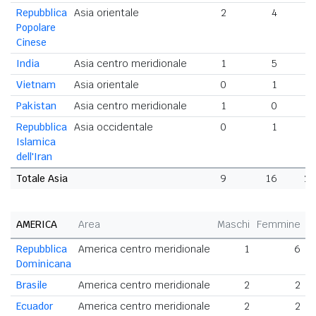
Repubblica
Asia orientale
2
4
Popolare
Cinese
India
Asia centro meridionale
1
5
Vietnam
Asia orientale
0
1
Pakistan
Asia centro meridionale
1
0
Repubblica
Asia occidentale
0
1
Islamica
dell'Iran
Totale Asia
9
16
2
AMERICA
Area
Maschi
Femmine
T
Repubblica
America centro meridionale
1
6
Dominicana
Brasile
America centro meridionale
2
2
Ecuador
America centro meridionale
2
2