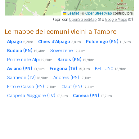
Leaflet
|
©
OpenStreetMap
contributors
(apri con
OpenStreetMap
o
Google Maps
)
Le mappe dei comuni vicini a Tambre
Alpago
Chies d'Alpago
Polcenigo (PN)
5,2km
5,8km
11,5km
Budoia (PN)
Soverzene
12,4km
12,4km
Ponte nelle Alpi
Barcis (PN)
12,5km
12,9km
Aviano (PN)
Fregona (TV)
BELLUNO
13,8km
15,0km
15,9km
Sarmede (TV)
Andreis (PN)
16,9km
17,1km
Erto e Casso (PN)
Claut (PN)
17,1km
17,4km
Cappella Maggiore (TV)
Caneva (PN)
17,6km
17,7km
Longarone
Cimolais (PN)
Limana
18,0km
18,1km
18,2km
Montereale Valcellina (PN)
18,3km
In
grassetto
sono riportati i
comuni confinanti
. Le
distanze sono calcolate in linea d'aria dal centro urbano.
Vedi l'elenco completo dei
comuni limitrofi a Tambre