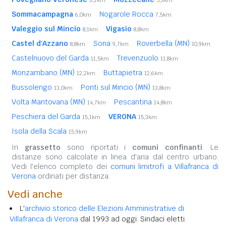
Sommacampagna
Nogarole Rocca
6,0km
7,5km
Valeggio sul Mincio
Vigasio
8,1km
8,8km
Castel d'Azzano
Sona
Roverbella (MN)
8,8km
9,7km
10,9km
Castelnuovo del Garda
Trevenzuolo
11,5km
11,8km
Monzambano (MN)
Buttapietra
12,2km
12,6km
Bussolengo
Ponti sul Mincio (MN)
13,0km
13,8km
Volta Mantovana (MN)
Pescantina
14,7km
14,8km
Peschiera del Garda
VERONA
15,1km
15,3km
Isola della Scala
15,9km
In
grassetto
sono riportati i
comuni confinanti
. Le
distanze sono calcolate in linea d'aria dal centro urbano.
Vedi l'elenco completo dei
comuni limitrofi a Villafranca di
Verona
ordinati per distanza.
Vedi anche
L'
archivio storico delle Elezioni Amministrative di
Villafranca di Verona
dal 1993 ad oggi. Sindaci eletti.