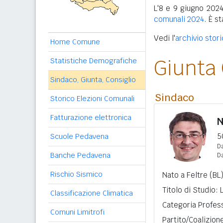
L'8 e 9 giugno 2024
comunali 2024
. È s
Vedi l'
archivio stor
Home Comune
Giunta
Statistiche Demografiche
Sindaco, Giunta, Consiglio
Sindaco
Storico Elezioni Comunali
Fatturazione elettronica
N
5
Scuole Pedavena
Da
Banche Pedavena
D
Rischio Sismico
Nato a Feltre (BL
Titolo di Studio:
Classificazione Climatica
Categoria Profess
Comuni Limitrofi
Partito/Coalizio