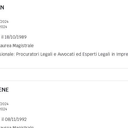
AN
/2024
2024
 il 18/10/1989
 Laurea Magistrale
ionale: Procuratori Legali e Avvocati ed Esperti Legali in Impr
ENE
/2024
2024
 il 08/11/1992
 Laurea Magistrale