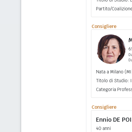
Partito/Coalizio
Consigliere
M
6
Da
D
Nata a Milano (MI
Titolo di Studio:
Categoria Profess
Consigliere
Ennio
DE POI
40 anni