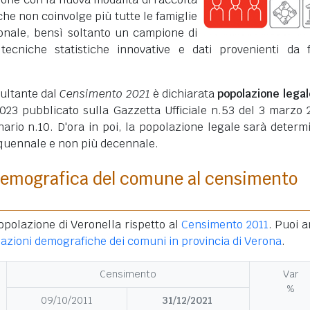
che non coinvolge più tutte le famiglie
ionale, bensì soltanto un campione di
 tecniche statistiche innovative e dati provenienti da 
sultante dal
Censimento 2021
è dichiarata
popolazione legal
23 pubblicato sulla Gazzetta Ufficiale n.53 del 3 marzo 
ario n.10. D'ora in poi, la popolazione legale sarà determ
quennale e non più decennale.
demografica del comune al censimento
opolazione di Veronella rispetto al
Censimento 2011
. Puoi 
iazioni demografiche dei comuni in provincia di Verona
.
Censimento
Var
%
09/10/2011
31/12/2021