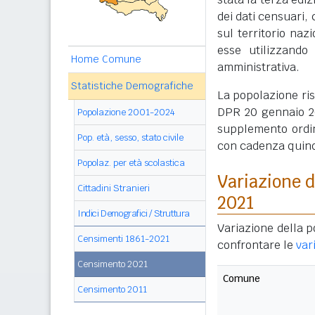
dei dati censuari, 
sul territorio naz
esse utilizzando
Home Comune
amministrativa.
Statistiche Demografiche
La popolazione ri
DPR 20 gennaio 20
Popolazione 2001-2024
supplemento ordin
Pop. età, sesso, stato civile
con cadenza quin
Popolaz. per età scolastica
Variazione 
Cittadini Stranieri
2021
Indici Demografici / Struttura
Variazione della p
Censimenti 1861-2021
confrontare le
var
Censimento 2021
Comune
Censimento 2011