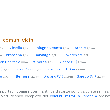
i comuni vicini
Zimella
Cologna Veneta
Arcole
,1km
4,8km
4,9km
4,9km
Pressana
Bonavigo
Roverchiara
km
7,6km
7,9km
8,7km
an Bonifacio
Minerbe
Alonte (VI)
8,8km
9,1km
9,3km
VI)
Isola Rizza
Roveredo di Guà
9,7km
10,4km
10,9km
ne
Belfiore
Orgiano (VI)
Sarego (VI)
11,0km
11,2km
11,2km
11,2km
iportati i
comuni confinanti
. Le distanze sono calcolate in linea 
. Vedi l'elenco completo dei
comuni limitrofi a Veronella
ordinat