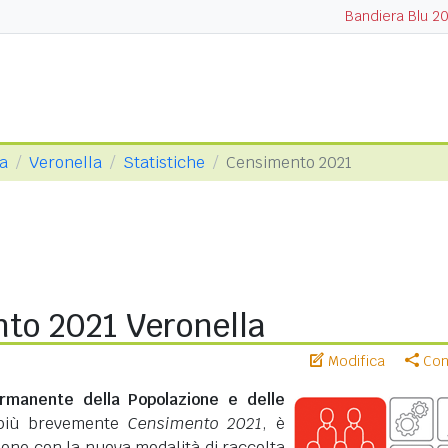
Bandiera Blu 2
na
Veronella
Statistiche
Censimento 2021
to 2021 Veronella
Modifica
Cond
rmanente della Popolazione e delle
più brevemente
Censimento 2021
, è
zione con la nuova modalità di raccolta