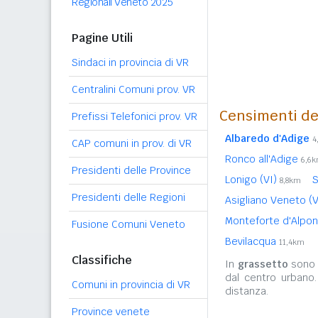
Regionali Veneto 2025
Pagine Utili
Sindaci in provincia di VR
Centralini Comuni prov. VR
Censimenti de
Prefissi Telefonici prov. VR
Albaredo d'Adige
4
CAP comuni in prov. di VR
Ronco all'Adige
6,6
Presidenti delle Province
Lonigo (VI)
S
8,8km
Presidenti delle Regioni
Asigliano Veneto (
Monteforte d'Alpo
Fusione Comuni Veneto
Bevilacqua
11,4km
Classifiche
In
grassetto
sono r
dal centro urbano
Comuni in provincia di VR
distanza.
Province venete