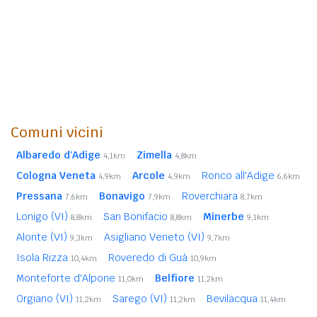
Comuni vicini
Albaredo d'Adige
Zimella
4,1km
4,8km
Cologna Veneta
Arcole
Ronco all'Adige
4,9km
4,9km
6,6km
Pressana
Bonavigo
Roverchiara
7,6km
7,9km
8,7km
Lonigo (VI)
San Bonifacio
Minerbe
8,8km
8,8km
9,1km
Alonte (VI)
Asigliano Veneto (VI)
9,3km
9,7km
Isola Rizza
Roveredo di Guà
10,4km
10,9km
Monteforte d'Alpone
Belfiore
11,0km
11,2km
Orgiano (VI)
Sarego (VI)
Bevilacqua
11,2km
11,2km
11,4km