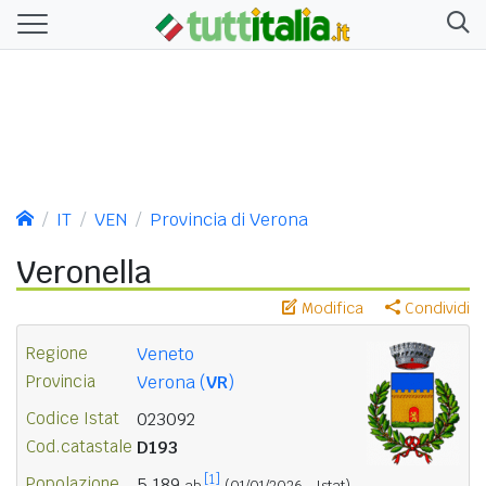
IT
VEN
Provincia di Verona
Veronella
Modifica
Condividi
Regione
Veneto
Provincia
Verona (
VR
)
Codice Istat
023092
Cod.catastale
D193
[1]
Popolazione
5.189
ab.
(01/01/2026 - Istat)