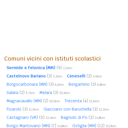
Comuni vicini con istituti scolastici
Sermide e Felonica (MN)
(9)
2,2km
Castelnovo Bariano
(3)
Ceneselli
(2)
2,3km
4,5km
Borgocarbonara (MN)
(3)
Bergantino
(3)
6,6km
6,8km
Salara
(2)
Melara
(3)
9,7km
10,4km
Magnacavallo (MN)
(2)
Trecenta
(4)
10,5km
11,6km
Ficarolo
(3)
Giacciano con Baruchella
(3)
11,9km
12,1km
Castagnaro (VR)
(5)
Bagnolo di Po
(2)
13,4km
14,8km
Borgo Mantovano (MN)
(7)
Ostiglia (MN)
(12)
14,8km
15,0km