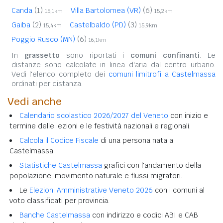
Canda
(1)
Villa Bartolomea (VR)
(6)
15,1km
15,2km
Gaiba
(2)
Castelbaldo (PD)
(3)
15,4km
15,9km
Poggio Rusco (MN)
(6)
16,1km
In
grassetto
sono riportati i
comuni confinanti
. Le
distanze sono calcolate in linea d'aria dal centro urbano.
Vedi l'elenco completo dei
comuni limitrofi a Castelmassa
ordinati per distanza.
Vedi anche
Calendario scolastico 2026/2027 del Veneto
con inizio e
termine delle lezioni e le festività nazionali e regionali.
Calcola il Codice Fiscale
di una persona nata a
Castelmassa.
Statistiche Castelmassa
grafici con l'andamento della
popolazione, movimento naturale e flussi migratori.
Le
Elezioni Amministrative Veneto 2026
con i comuni al
voto classificati per provincia.
Banche Castelmassa
con indirizzo e codici ABI e CAB