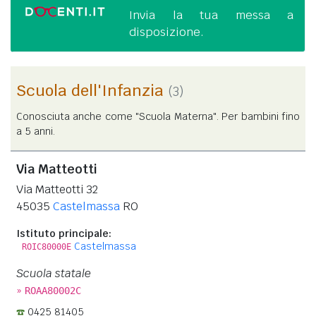
Invia la tua messa a
disposizione.
Scuola dell'Infanzia
(3)
Conosciuta anche come "Scuola Materna". Per bambini fino
a 5 anni.
Via Matteotti
Via Matteotti 32
45035
Castelmassa
RO
Istituto principale:
Castelmassa
ROIC80000E
Scuola statale
»
ROAA80002C
0425 81405