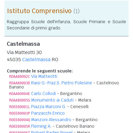
Istituto Comprensivo
(1)
Raggruppa Scuole dell'infanzia, Scuole Primarie e Scuole
Secondarie di primo grado.
Castelmassa
Via Matteotti 30
45035
Castelmassa
RO
Comprende le seguenti scuole:
Via Matteotti
ROAA80002C
Raisi G.-Fraz.S. Pietro Polesine
- Castelnovo
ROAA80003D
Bariano
Carlo Collodi
- Bergantino
ROAA80004E
Monumento ai Caduti
- Melara
ROAA80005G
Piazza Marconi G.
- Ceneselli
ROEE80001L
Panzacchi Enrico
ROEE80003P
Manzoni Alessandro
- Bergantino
ROEE80004Q
Fleming A.
- Castelnovo Bariano
ROEE80005R
Robert Baden Powel
- Melara
ROEE80006T