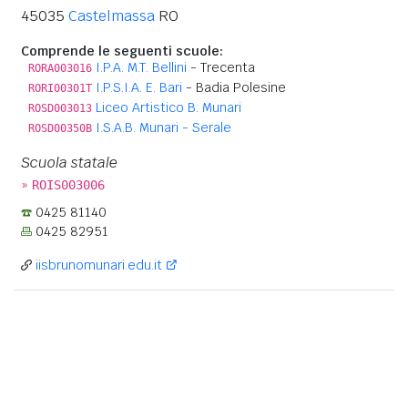
45035
Castelmassa
RO
Comprende le seguenti scuole:
I.P.A. M.T. Bellini
- Trecenta
RORA003016
I.P.S.I.A. E. Bari
- Badia Polesine
RORI00301T
Liceo Artistico B. Munari
ROSD003013
I.S.A.B. Munari - Serale
ROSD00350B
Scuola statale
»
ROIS003006
0425 81140
0425 82951
iisbrunomunari.edu.it