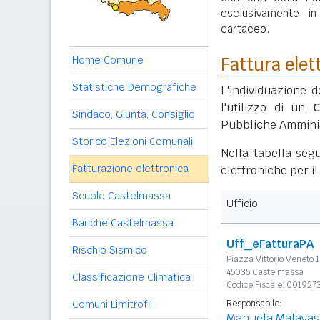
esclusivamente i
cartaceo.
Home Comune
Fattura elet
Statistiche Demografiche
L'individuazione d
l'utilizzo di un
C
Sindaco, Giunta, Consiglio
Pubbliche Amminis
Storico Elezioni Comunali
Nella tabella segu
Fatturazione elettronica
elettroniche per i
Scuole Castelmassa
Ufficio
Banche Castelmassa
Uff_eFatturaPA
Rischio Sismico
Piazza Vittorio Veneto 1
45035 Castelmassa
Classificazione Climatica
Codice Fiscale: 00192
Comuni Limitrofi
Responsabile:
Manuela Malavas