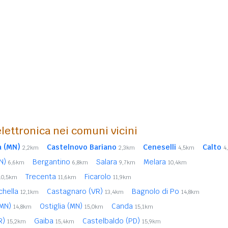
lettronica nei comuni vicini
a (MN)
Castelnovo Bariano
Ceneselli
Calto
2,2km
2,3km
4,5km
4
MN)
Bergantino
Salara
Melara
6,6km
6,8km
9,7km
10,4km
Trecenta
Ficarolo
10,5km
11,6km
11,9km
chella
Castagnaro (VR)
Bagnolo di Po
12,1km
13,4km
14,8km
(MN)
Ostiglia (MN)
Canda
14,8km
15,0km
15,1km
VR)
Gaiba
Castelbaldo (PD)
15,2km
15,4km
15,9km