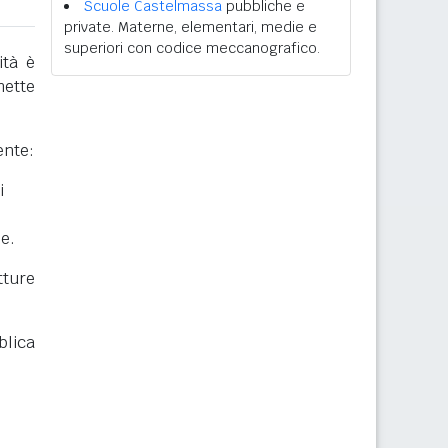
Scuole Castelmassa
pubbliche e
private. Materne, elementari, medie e
superiori con codice meccanografico.
ità è
mette
ente:
i
he.
ture
blica