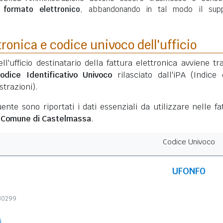
n
formato elettronico
, abbandonando in tal modo il sup
tronica e codice univoco dell'ufficio
ell'ufficio destinatario della fattura elettronica avviene tr
odice Identificativo Univoco
rilasciato dall'iPA (Indice 
trazioni).
ente sono riportati i dati essenziali da utilizzare nelle fa
l
Comune di Castelmassa
.
Codice Univoco
UFONF0
730299
i