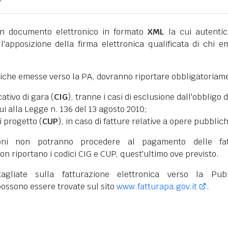
 documento elettronico in formato
XML
la cui autentic
l'apposizione della firma elettronica qualificata di chi e
niche emesse verso la PA, dovranno riportare obbligatoriam
cativo di gara (
CIG
), tranne i casi di esclusione dall'obbligo d
cui alla Legge n. 136 del 13 agosto 2010;
i progetto (
CUP
), in caso di fatture relative a opere pubblic
oni non potranno procedere al pagamento delle fat
on riportano i codici CIG e CUP, quest'ultimo ove previsto.
tagliate sulla fatturazione elettronica verso la Pub
ossono essere trovate sul sito
www.fatturapa.gov.it
.