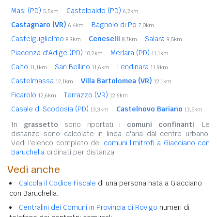
Masi (PD)
Castelbaldo (PD)
5,5km
6,2km
Castagnaro (VR)
Bagnolo di Po
6,4km
7,0km
Castelguglielmo
Ceneselli
Salara
8,3km
8,7km
9,5km
Piacenza d'Adige (PD)
Merlara (PD)
10,2km
11,1km
Calto
San Bellino
Lendinara
11,1km
11,6km
11,9km
Castelmassa
Villa Bartolomea (VR)
12,1km
12,1km
Ficarolo
Terrazzo (VR)
12,6km
12,6km
Casale di Scodosia (PD)
Castelnovo Bariano
13,3km
13,5km
In
grassetto
sono riportati i
comuni confinanti
. Le
distanze sono calcolate in linea d'aria dal centro urbano.
Vedi l'elenco completo dei
comuni limitrofi a Giacciano con
Baruchella
ordinati per distanza.
Vedi anche
Calcola il Codice Fiscale
di una persona nata a Giacciano
con Baruchella.
Centralini dei Comuni in Provincia di Rovigo
numeri di