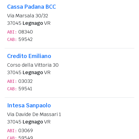
Cassa Padana BCC
Via Marsala 30/32
37045
Legnago
VR
08340
ABI:
59542
CAB:
Credito Emiliano
Corso della Vittoria 30
37045
Legnago
VR
03032
ABI:
59541
CAB:
Intesa Sanpaolo
Via Davide De Massari 1
37045
Legnago
VR
03069
ABI:
59549
CAB: