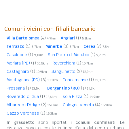
Comuni vicini con filiali bancarie
Villa Bartolomea
(4)
Angiari
(1)
4,9km
5,1km
Terrazzo
(1)
Minerbe
(3)
Cerea
(7)
6,7km
6,7km
7,8km
Casaleone
(1)
San Pietro di Morubio
(1)
9,1km
9,2km
Merlara (PD)
(1)
Roverchiara
(1)
10,5km
10,7km
Castagnaro
(1)
Sanguinetto
(2)
10,9km
12,9km
Montagnana (PD)
(5)
Concamarise
(1)
13,1km
13,3km
Pressana
(1)
Bergantino (RO)
(1)
13,5km
14,3km
Roveredo di Guà
(1)
Isola Rizza
(1)
14,6km
14,9km
Albaredo d'Adige
(2)
Cologna Veneta
(4)
15,0km
15,3km
Gazzo Veronese
(1)
15,3km
In
grassetto
sono riportati i
comuni confinanti
. Le
distanze sono calcolate in linea d'aria dal centro urbano.