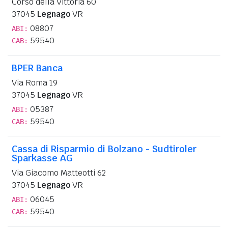
Corso della Vittoria 60
37045
Legnago
VR
08807
ABI:
59540
CAB:
BPER Banca
Via Roma 19
37045
Legnago
VR
05387
ABI:
59540
CAB:
Cassa di Risparmio di Bolzano - Sudtiroler
Sparkasse AG
Via Giacomo Matteotti 62
37045
Legnago
VR
06045
ABI:
59540
CAB: