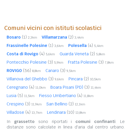
Comuni vicini con istituti scolastici
Bosaro
(1)
Villamarzana
(2)
2,3km
3,4km
Frassinelle Polesine
(1)
Polesella
(4)
3,6km
5,4km
Costa di Rovigo
(4)
Guarda Veneta
(2)
5,6km
5,8km
Pontecchio Polesine
(3)
Fratta Polesine
(3)
5,9km
7,8km
ROVIGO
(56)
Canaro
(3)
8,8km
9,5km
Villanova del Ghebbo
(3)
Pincara
(2)
9,6km
10,5km
Ceregnano
(4)
Boara Pisani (PD)
(3)
11,0km
11,4km
Lusia
(5)
Fiesso Umbertiano
(4)
11,5km
11,8km
Crespino
(3)
San Bellino
(2)
11,9km
12,1km
Villadose
(4)
Lendinara
(10)
13,7km
13,8km
In
grassetto
sono riportati i
comuni confinanti
. Le
distanze sono calcolate in linea d'aria dal centro urbano.