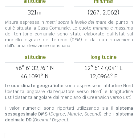
altitudine
min/max
321
(267, 2.562)
m
Misura espressa in
metri sopra il livello del mare
del punto in
cui è situata la Casa Comunale. Le quote
minima
e
massima
del territorio comunale sono state elaborate dall'Istat sul
modello digitale del terreno (DEM) e dai dati provenienti
dall'ultima rilevazione censuaria.
latitudine
longitudine
46° 6' 32,76'' N
12° 5' 47,04'' E
46,1091° N
12,0964° E
Le
coordinate geografiche
sono espresse in latitudine Nord
(distanza angolare dall'equatore verso Nord) e longitudine
Est (distanza angolare dal meridiano di Greenwich verso Est).
I valori numerici sono riportati utilizzando sia il
sistema
sessagesimale DMS
(
Degree, Minute, Second
), che il
sistema
decimale DD
(
Decimal Degree
).