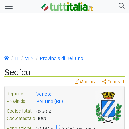
IT
VEN
Provincia di Belluno
Sedico
Modifica
Condividi
Regione
Veneto
Provincia
Belluno (
BL
)
Codice Istat
025053
Cod.catastale
I563
[1]
Popolazione
10.134
ab.
(01/01/2026 - Istat)