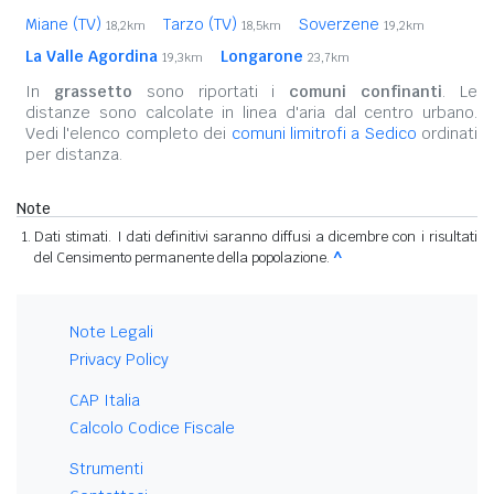
Miane (TV)
Tarzo (TV)
Soverzene
18,2km
18,5km
19,2km
La Valle Agordina
Longarone
19,3km
23,7km
In
grassetto
sono riportati i
comuni confinanti
. Le
distanze sono calcolate in linea d'aria dal centro urbano.
Vedi l'elenco completo dei
comuni limitrofi a Sedico
ordinati
per distanza.
Note
Dati stimati. I dati definitivi saranno diffusi a dicembre con i risultati
del Censimento permanente della popolazione.
^
Note Legali
Privacy Policy
CAP Italia
Calcolo Codice Fiscale
Strumenti