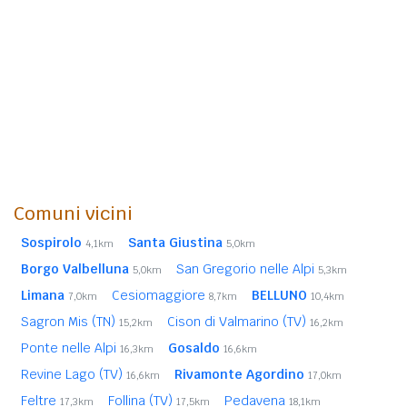
Comuni vicini
Sospirolo
Santa Giustina
4,1km
5,0km
Borgo Valbelluna
San Gregorio nelle Alpi
5,0km
5,3km
Limana
Cesiomaggiore
BELLUNO
7,0km
8,7km
10,4km
Sagron Mis (TN)
Cison di Valmarino (TV)
15,2km
16,2km
Ponte nelle Alpi
Gosaldo
16,3km
16,6km
Revine Lago (TV)
Rivamonte Agordino
16,6km
17,0km
Feltre
Follina (TV)
Pedavena
17,3km
17,5km
18,1km