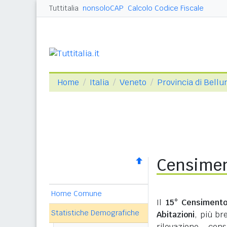
Tuttitalia
nonsoloCAP
Calcolo Codice Fiscale
Home
Italia
Veneto
Provincia di Bellu
Censimen
Home Comune
Il
15° Censimento
Statistiche Demografiche
Abitazioni
, più b
rilevazione cen