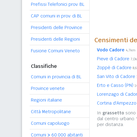
Prefissi Telefonici prov. BL
CAP comuni in prov. di BL
Presidenti delle Province
Censimenti de
Presidenti delle Regioni
Vodo Cadore
Fusione Comuni Veneto
4,7km
Pieve di Cadore
7,0
Classifiche
Zoppè di Cadore
8,
San Vito di Cadore
Comuni in provincia di BL
Erto e Casso (PN)
1
Province venete
Lorenzago di Cado
Regioni italiane
Cortina d'Ampezz
Città Metropolitane
In
grassetto
sono r
dal centro urbano.
Comuni capoluogo
per distanza.
Comuni
>
60.000 abitanti