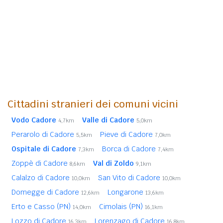
Cittadini stranieri dei comuni vicini
Vodo Cadore
Valle di Cadore
4,7km
5,0km
Perarolo di Cadore
Pieve di Cadore
5,5km
7,0km
Ospitale di Cadore
Borca di Cadore
7,3km
7,4km
Zoppè di Cadore
Val di Zoldo
8,6km
9,1km
Calalzo di Cadore
San Vito di Cadore
10,0km
10,0km
Domegge di Cadore
Longarone
12,6km
13,6km
Erto e Casso (PN)
Cimolais (PN)
14,0km
16,1km
Lozzo di Cadore
Lorenzago di Cadore
16,3km
16,8km