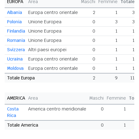
EUROPA
Area
Maschi
Femmine
Totale
Albania
Europa centro orientale
2
1
3
Polonia
Unione Europea
0
3
3
Finlandia
Unione Europea
0
1
1
Romania
Unione Europea
0
1
1
Svizzera
Altri paesi europei
0
1
1
Ucraina
Europa centro orientale
0
1
1
Moldova
Europa centro orientale
0
1
1
Totale Europa
2
9
11
AMERICA
Area
Maschi
Femmine
Tota
Costa
America centro meridionale
0
1
Rica
Totale America
0
1