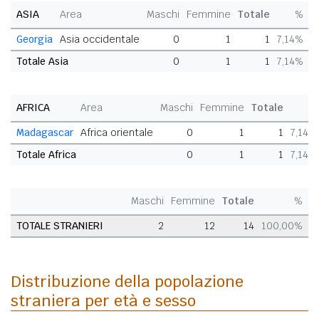
ASIA
Area
Maschi
Femmine
Totale
%
Georgia
Asia occidentale
0
1
1
7,14%
Totale Asia
0
1
1
7,14%
AFRICA
Area
Maschi
Femmine
Totale
%
Madagascar
Africa orientale
0
1
1
7,14%
Totale Africa
0
1
1
7,14%
Maschi
Femmine
Totale
%
TOTALE STRANIERI
2
12
14
100,00%
Distribuzione della popolazione
straniera per età e sesso