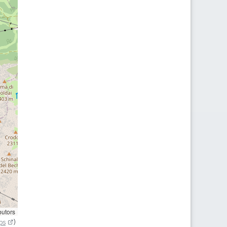
butors
ps
)