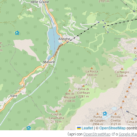
Leaflet
|
©
OpenStreetMap
contri
(apri con
OpenStreetMap
o
Google Ma