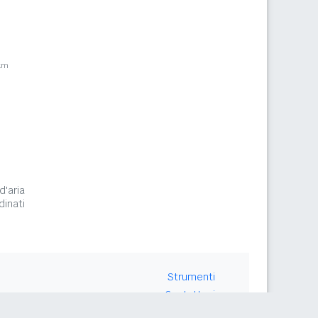
km
d'aria
inati
Strumenti
Contattaci