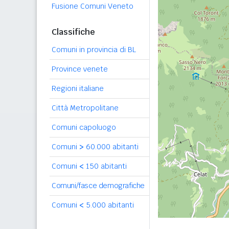
Fusione Comuni Veneto
Classifiche
Comuni in provincia di BL
Province venete
Regioni italiane
Città Metropolitane
Comuni capoluogo
Comuni
>
60.000 abitanti
Comuni
<
150 abitanti
Comuni/fasce demografiche
Comuni
<
5.000 abitanti