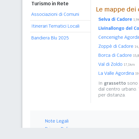
Turismo in Rete
Le mappe dei c
Associazioni di Comuni
Selva di Cadore
1,
Itinerari Tematici Locali
Livinallongo del Co
Cencenighe Agord
Bandiera Blu 2025
Zoppè di Cadore
14
Borca di Cadore
15,
Val di Zoldo
17,1km
La Valle Agordina
19
In
grassetto
sono r
dal centro urbano.
per distanza.
Note Legali
Privacy Policy