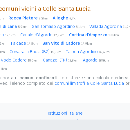
omuni vicini a Colle Santa Lucia
Rocca Pietore
Alleghe
9km
3,3km
4,7km
l di Lana
San Tomaso Agordino
Vallada Agordina
5,9km
8,1km
11,2
ino
Canale d'Agordo
Cortina d'Ampezzo
12,1km
12,9km
13,8km
Falcade
San Vito di Cadore
,1km
14,8km
14,9km
Corvara in Badia (BZ)
Taibon Agordino
8km
15,9km
16,4km
Vodo Cadore
Canazei (TN)
Agordo
18,0km
18,8km
18,8km
,1km
iportati i
comuni confinanti
. Le distanze sono calcolate in linea 
 Vedi l'elenco completo dei
comuni limitrofi a Colle Santa Lucia
ord
Istituzioni Italiane
Variazioni amministrative