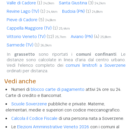
Valle di Cadore
(1)
Santa Giustina
(3)
24,0km
24,2km
Revine Lago (TV)
(1)
Budoia (PN)
(1)
24,4km
24,8km
Pieve di Cadore
(5)
24,8km
Cappella Maggiore (TV)
(1)
25,4km
Vittorio Veneto (TV)
(12)
Aviano (PN)
(4)
25,7km
25,8km
Sarmede (TV)
(1)
26,0km
In
grassetto
sono riportati i
comuni confinanti
. Le
distanze sono calcolate in linea d'aria dal centro urbano.
Vedi l'elenco completo dei
comuni limitrofi a Soverzene
ordinati per distanza.
Vedi anche
Numeri di
blocco carte di pagamento
attivi 24 ore su 24.
Carte di credito e Bancomat.
Scuole Soverzene
pubbliche e private. Materne,
elementari, medie e superiori con codice meccanografico.
Calcola il Codice Fiscale
di una persona nata a Soverzene.
Le
Elezioni Amministrative Veneto 2026
con i comuni al