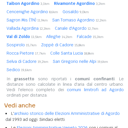
Taibon Agordino
Rivamonte Agordino
3,1km
3,2km
Cencenighe Agordino
Gosaldo
8,6km
9,0km
Sagron Mis (TN)
San Tomaso Agordino
11,9km
12,2km
Vallada Agordina
Canale d'Agordo
12,3km
12,7km
Val di Zoldo
Alleghe
Falcade
13,5km
14,2km
15,3km
Sospirolo
Zoppè di Cadore
15,7km
15,8km
Rocca Pietore
Colle Santa Lucia
17,7km
18,8km
Selva di Cadore
San Gregorio nelle Alpi
19,2km
19,6km
Sedico
19,6km
In
grassetto
sono riportati i
comuni confinanti
. Le
distanze sono calcolate in linea d'aria dal centro urbano.
Vedi l'elenco completo dei
comuni limitrofi ad Agordo
ordinati per distanza.
Vedi anche
L'
archivio storico delle Elezioni Amministrative di Agordo
dal 1993 ad oggi. Sindaci eletti.
Le
Elezioni Amministrative Veneto 2026
con i comuni al