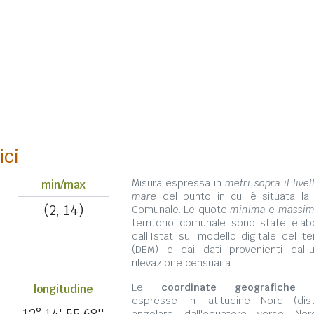
ici
Misura espressa in
metri sopra il livel
min/max
mare
del punto in cui è situata la
(2, 14)
Comunale. Le quote
minima
e
massi
territorio comunale sono state elab
dall'Istat sul modello digitale del te
(DEM) e dai dati provenienti dall'u
rilevazione censuaria.
Le
coordinate geografiche
s
longitudine
espresse in latitudine Nord (dis
12° 14' 55,68''
angolare dall'equatore verso No