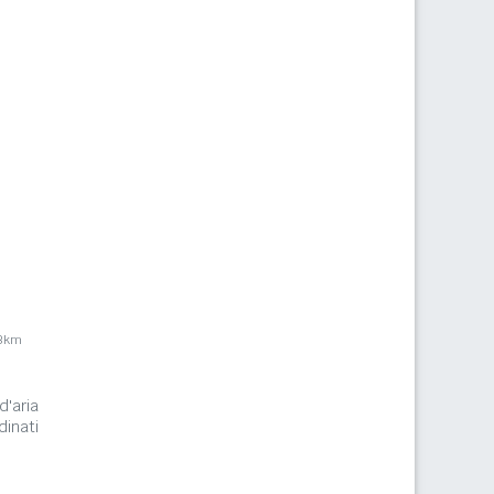
,3km
d'aria
inati