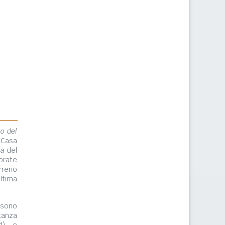
lo del
 Casa
ma
del
orate
rreno
ltima
ono
tanza
rd) e