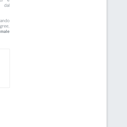
e dal
zzando
gree,
imale