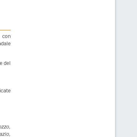
, con
adale
e del
icate
ozzo,
zio,