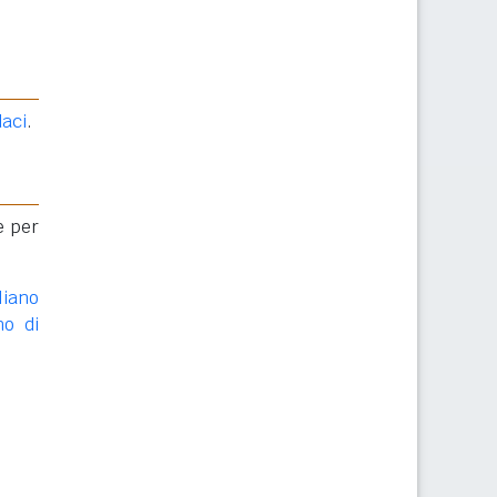
daci
.
e per
liano
no di