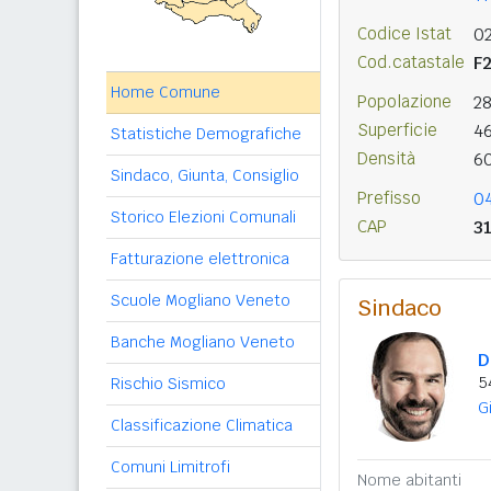
Codice Istat
0
Cod.catastale
F
Home Comune
Popolazione
2
Superficie
4
Statistiche Demografiche
Densità
6
Sindaco, Giunta, Consiglio
Prefisso
0
Storico Elezioni Comunali
CAP
3
Fatturazione elettronica
Scuole Mogliano Veneto
Sindaco
Banche Mogliano Veneto
D
5
Rischio Sismico
G
Classificazione Climatica
Comuni Limitrofi
Nome abitanti