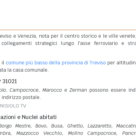
reviso e Venezia, nota per il centro storico e le ville venete
collegamenti strategici lungo l'asse ferroviario e str
 il
comune più basso della provincia di Treviso
per altitudin
uata la casa comunale.
P 31021
olo
,
Campocroce
,
Marocco
e
Zerman
possono essere ind
 indirizzo postale.
ONISIOLO TV
razioni e Nuclei abitati
 Borgo Mestre, Bovo, Busa, Ghetto, Lazzaretto, Maccatr
mbra, Mazzocco Vecchio, Molino Campocroce, Pancra