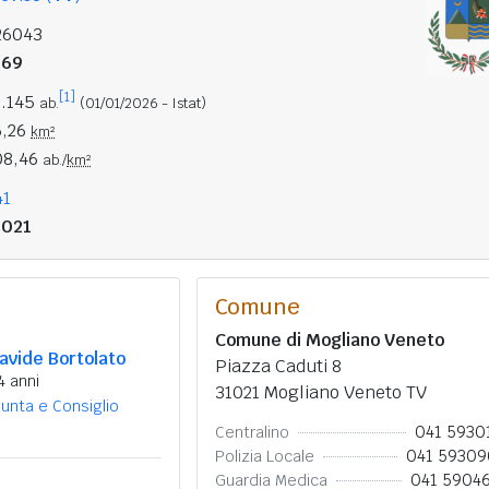
26043
269
[1]
8.145
ab.
(01/01/2026 - Istat)
6,26
km²
08,46
ab./
km²
41
1021
Comune
Comune di Mogliano Veneto
avide Bortolato
Piazza Caduti 8
4 anni
31021 Mogliano Veneto TV
iunta e Consiglio
041 5930
Centralino
041 5930
Polizia Locale
041 5904
Guardia Medica