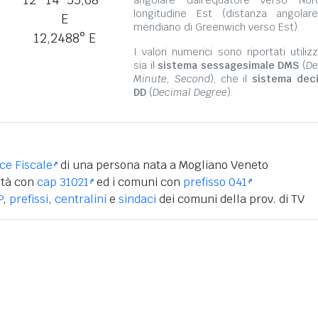
longitudine Est (distanza angolar
E
meridiano di Greenwich verso Est).
12,2488° E
I valori numerici sono riportati utili
sia il
sistema sessagesimale DMS
(
De
Minute, Second
), che il
sistema dec
DD
(
Decimal Degree
).
ice Fiscale
di una persona nata a Mogliano Veneto
ità con
cap 31021
ed i comuni con
prefisso 041
P
,
prefissi
,
centralini
e
sindaci
dei comuni della prov. di TV