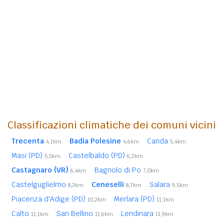
Classificazioni climatiche dei comuni vicini
Trecenta
Badia Polesine
Canda
4,1km
4,6km
5,4km
Masi (PD)
Castelbaldo (PD)
5,5km
6,2km
Castagnaro (VR)
Bagnolo di Po
6,4km
7,0km
Castelguglielmo
Ceneselli
Salara
8,3km
8,7km
9,5km
Piacenza d'Adige (PD)
Merlara (PD)
10,2km
11,1km
Calto
San Bellino
Lendinara
11,1km
11,6km
11,9km