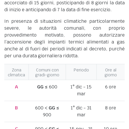
accorciato di 15 giorni, posticipando di 8 giorni la data
di inizio e anticipando di 7 la data di fine esercizio.
In presenza di situazioni climatiche particolarmente
severe, le autorità comunali, con proprio
provvedimento motivato, possono autorizzare
l’accensione degli impianti termici alimentati a gas
anche al di fuori dei periodi indicati al decreto, purché
per una durata giornaliera ridotta.
Zona
Comuni con
Periodo
Ore al
climatica
gradi-giorno
giorno
A
GG
≤ 600
1° dic - 15
6 ore
mar
B
600 <
GG
≤
1° dic - 31
8 ore
900
mar
C
900 <
GG
≤
15 nov - 31
10 ore