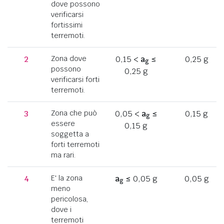
dove possono
verificarsi
fortissimi
terremoti.
2
Zona dove
0,15 <
a
≤
0,25 g
g
possono
0,25 g
verificarsi forti
terremoti.
3
Zona che può
0,05 <
a
≤
0,15 g
g
essere
0,15 g
soggetta a
forti terremoti
ma rari.
4
E' la zona
a
≤ 0,05 g
0,05 g
g
meno
pericolosa,
dove i
terremoti