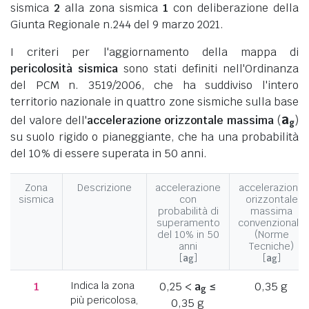
sismica
2
alla zona sismica
1
con deliberazione della
Giunta Regionale n.244 del 9 marzo 2021.
I criteri per l'aggiornamento della mappa di
pericolosità sismica
sono stati definiti nell'Ordinanza
del PCM n. 3519/2006, che ha suddiviso l'intero
territorio nazionale in quattro zone sismiche sulla base
a
del valore dell'
accelerazione orizzontale massima
(
)
g
su suolo rigido o pianeggiante, che ha una probabilità
del 10% di essere superata in 50 anni.
Zona
Descrizione
accelerazione
accelerazione
sismica
con
orizzontale
probabilità di
massima
superamento
convenzionale
del 10% in 50
(Norme
anni
Tecniche)
[
a
]
[
a
]
g
g
1
Indica la zona
0,25 <
a
≤
0,35 g
g
più pericolosa,
0,35 g