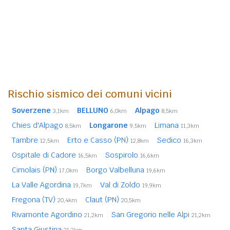
Rischio sismico dei comuni vicini
Soverzene
BELLUNO
Alpago
3,1km
6,0km
8,5km
Chies d'Alpago
Longarone
Limana
8,5km
9,5km
11,3km
Tambre
Erto e Casso (PN)
Sedico
12,5km
12,8km
16,3km
Ospitale di Cadore
Sospirolo
16,5km
16,6km
Cimolais (PN)
Borgo Valbelluna
17,0km
19,6km
La Valle Agordina
Val di Zoldo
19,7km
19,9km
Fregona (TV)
Claut (PN)
20,4km
20,5km
Rivamonte Agordino
San Gregorio nelle Alpi
21,2km
21,2km
Santa Giustina
21,3km