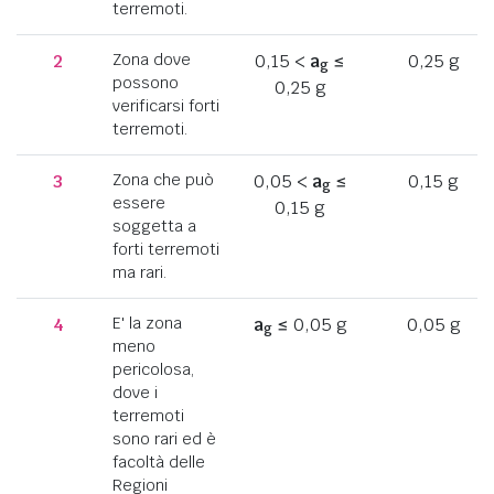
terremoti.
2
Zona dove
0,15 <
a
≤
0,25 g
g
possono
0,25 g
verificarsi forti
terremoti.
3
Zona che può
0,05 <
a
≤
0,15 g
g
essere
0,15 g
soggetta a
forti terremoti
ma rari.
4
E' la zona
a
≤ 0,05 g
0,05 g
g
meno
pericolosa,
dove i
terremoti
sono rari ed è
facoltà delle
Regioni