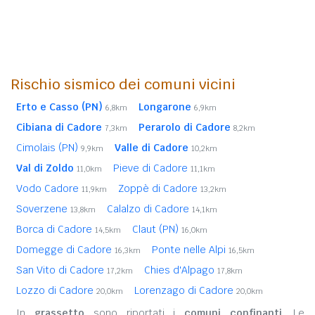
Rischio sismico dei comuni vicini
Erto e Casso (PN)
Longarone
6,8km
6,9km
Cibiana di Cadore
Perarolo di Cadore
7,3km
8,2km
Cimolais (PN)
Valle di Cadore
9,9km
10,2km
Val di Zoldo
Pieve di Cadore
11,0km
11,1km
Vodo Cadore
Zoppè di Cadore
11,9km
13,2km
Soverzene
Calalzo di Cadore
13,8km
14,1km
Borca di Cadore
Claut (PN)
14,5km
16,0km
Domegge di Cadore
Ponte nelle Alpi
16,3km
16,5km
San Vito di Cadore
Chies d'Alpago
17,2km
17,8km
Lozzo di Cadore
Lorenzago di Cadore
20,0km
20,0km
In
grassetto
sono riportati i
comuni confinanti
. Le