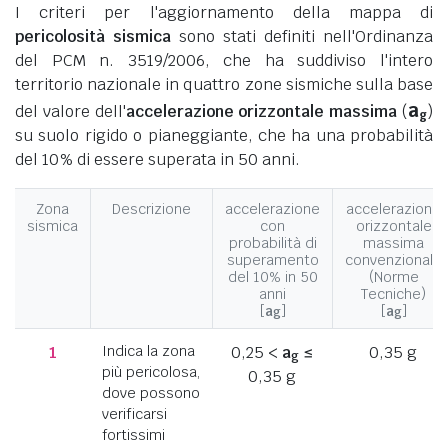
I criteri per l'aggiornamento della mappa di
pericolosità sismica
sono stati definiti nell'Ordinanza
del PCM n. 3519/2006, che ha suddiviso l'intero
territorio nazionale in quattro zone sismiche sulla base
a
del valore dell'
accelerazione orizzontale massima
(
)
g
su suolo rigido o pianeggiante, che ha una probabilità
del 10% di essere superata in 50 anni.
Zona
Descrizione
accelerazione
accelerazione
sismica
con
orizzontale
probabilità di
massima
superamento
convenzionale
del 10% in 50
(Norme
anni
Tecniche)
[
a
]
[
a
]
g
g
1
Indica la zona
0,25 <
a
≤
0,35 g
g
più pericolosa,
0,35 g
dove possono
verificarsi
fortissimi