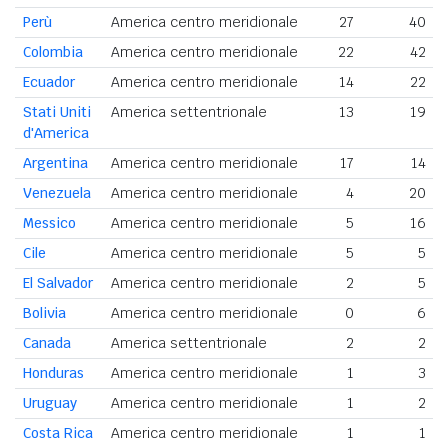
Perù
America centro meridionale
27
40
Colombia
America centro meridionale
22
42
Ecuador
America centro meridionale
14
22
Stati Uniti
America settentrionale
13
19
d'America
Argentina
America centro meridionale
17
14
Venezuela
America centro meridionale
4
20
Messico
America centro meridionale
5
16
Cile
America centro meridionale
5
5
El Salvador
America centro meridionale
2
5
Bolivia
America centro meridionale
0
6
Canada
America settentrionale
2
2
Honduras
America centro meridionale
1
3
Uruguay
America centro meridionale
1
2
Costa Rica
America centro meridionale
1
1