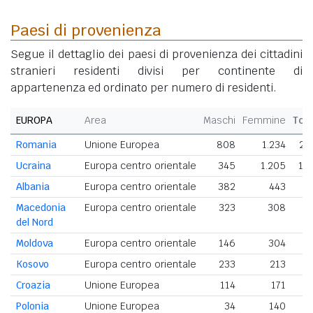
Paesi di provenienza
Segue il dettaglio dei paesi di provenienza dei cittadini
stranieri residenti divisi per continente di
appartenenza ed ordinato per numero di residenti.
EUROPA
Area
Maschi
Femmine
Tot
Romania
Unione Europea
808
1.234
2.
Ucraina
Europa centro orientale
345
1.205
1.
Albania
Europa centro orientale
382
443
8
Macedonia
Europa centro orientale
323
308
del Nord
Moldova
Europa centro orientale
146
304
4
Kosovo
Europa centro orientale
233
213
4
Croazia
Unione Europea
114
171
2
Polonia
Unione Europea
34
140