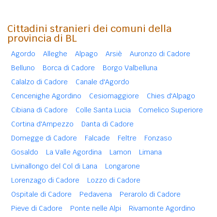
Cittadini stranieri dei comuni della
provincia di BL
Agordo
Alleghe
Alpago
Arsiè
Auronzo di Cadore
Belluno
Borca di Cadore
Borgo Valbelluna
Calalzo di Cadore
Canale d'Agordo
Cencenighe Agordino
Cesiomaggiore
Chies d'Alpago
Cibiana di Cadore
Colle Santa Lucia
Comelico Superiore
Cortina d'Ampezzo
Danta di Cadore
Domegge di Cadore
Falcade
Feltre
Fonzaso
Gosaldo
La Valle Agordina
Lamon
Limana
Livinallongo del Col di Lana
Longarone
Lorenzago di Cadore
Lozzo di Cadore
Ospitale di Cadore
Pedavena
Perarolo di Cadore
Pieve di Cadore
Ponte nelle Alpi
Rivamonte Agordino