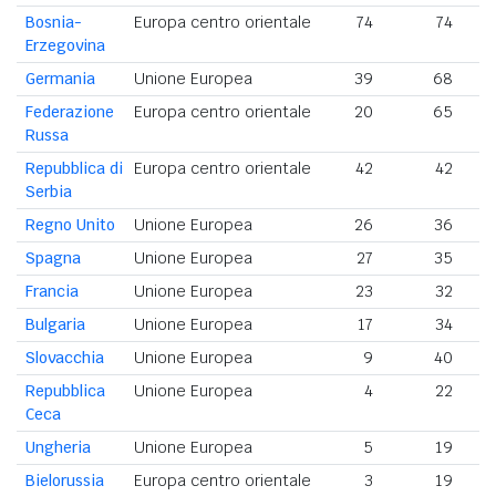
Bosnia-
Europa centro orientale
74
74
Erzegovina
Germania
Unione Europea
39
68
Federazione
Europa centro orientale
20
65
Russa
Repubblica di
Europa centro orientale
42
42
Serbia
Regno Unito
Unione Europea
26
36
Spagna
Unione Europea
27
35
Francia
Unione Europea
23
32
Bulgaria
Unione Europea
17
34
Slovacchia
Unione Europea
9
40
Repubblica
Unione Europea
4
22
Ceca
Ungheria
Unione Europea
5
19
Bielorussia
Europa centro orientale
3
19