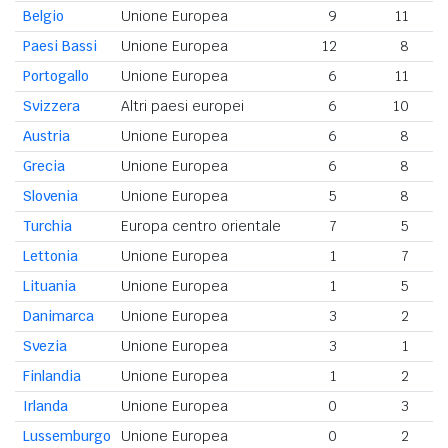
Belgio
Unione Europea
9
11
Paesi Bassi
Unione Europea
12
8
Portogallo
Unione Europea
6
11
Svizzera
Altri paesi europei
6
10
Austria
Unione Europea
6
8
Grecia
Unione Europea
6
8
Slovenia
Unione Europea
5
8
Turchia
Europa centro orientale
7
5
Lettonia
Unione Europea
1
7
Lituania
Unione Europea
1
5
Danimarca
Unione Europea
3
2
Svezia
Unione Europea
3
1
Finlandia
Unione Europea
1
2
Irlanda
Unione Europea
0
3
Lussemburgo
Unione Europea
0
2