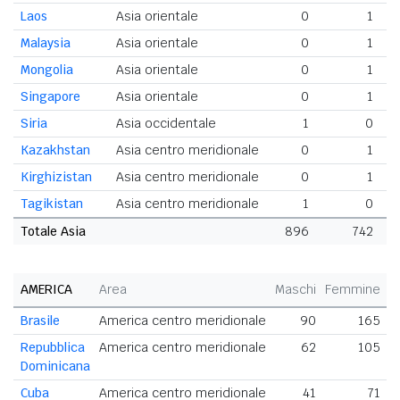
Laos
Asia orientale
0
1
Malaysia
Asia orientale
0
1
Mongolia
Asia orientale
0
1
Singapore
Asia orientale
0
1
Siria
Asia occidentale
1
0
Kazakhstan
Asia centro meridionale
0
1
Kirghizistan
Asia centro meridionale
0
1
Tagikistan
Asia centro meridionale
1
0
Totale Asia
896
742
1
AMERICA
Area
Maschi
Femmine
T
Brasile
America centro meridionale
90
165
Repubblica
America centro meridionale
62
105
Dominicana
Cuba
America centro meridionale
41
71