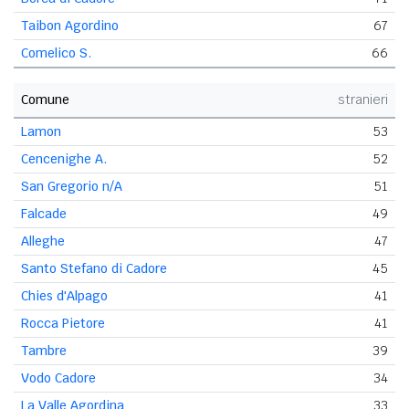
Taibon Agordino
67
Comelico S.
66
Comune
stranieri
Lamon
53
Cencenighe A.
52
San Gregorio n/A
51
Falcade
49
Alleghe
47
Santo Stefano di Cadore
45
Chies d'Alpago
41
Rocca Pietore
41
Tambre
39
Vodo Cadore
34
La Valle Agordina
33