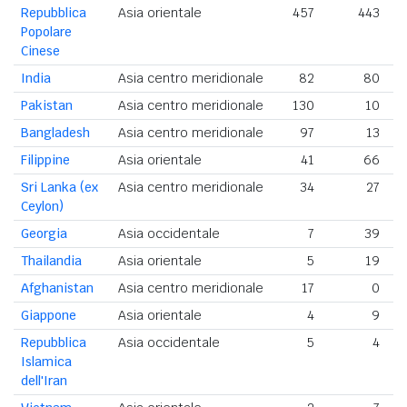
Repubblica
Asia orientale
457
443
Popolare
Cinese
India
Asia centro meridionale
82
80
Pakistan
Asia centro meridionale
130
10
Bangladesh
Asia centro meridionale
97
13
Filippine
Asia orientale
41
66
Sri Lanka (ex
Asia centro meridionale
34
27
Ceylon)
Georgia
Asia occidentale
7
39
Thailandia
Asia orientale
5
19
Afghanistan
Asia centro meridionale
17
0
Giappone
Asia orientale
4
9
Repubblica
Asia occidentale
5
4
Islamica
dell'Iran