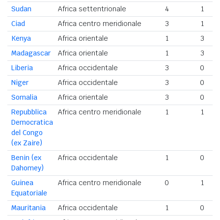
Sudan
Africa settentrionale
4
1
Ciad
Africa centro meridionale
3
1
Kenya
Africa orientale
1
3
Madagascar
Africa orientale
1
3
Liberia
Africa occidentale
3
0
Niger
Africa occidentale
3
0
Somalia
Africa orientale
3
0
Repubblica
Africa centro meridionale
1
1
Democratica
del Congo
(ex Zaire)
Benin (ex
Africa occidentale
1
0
Dahomey)
Guinea
Africa centro meridionale
0
1
Equatoriale
Mauritania
Africa occidentale
1
0