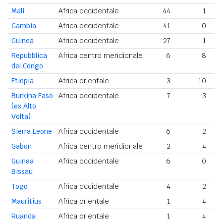
Mali
Africa occidentale
44
1
Gambia
Africa occidentale
41
0
Guinea
Africa occidentale
27
1
Repubblica
Africa centro meridionale
6
8
del Congo
Etiopia
Africa orientale
3
10
Burkina Faso
Africa occidentale
7
3
(ex Alto
Volta)
Sierra Leone
Africa occidentale
6
2
Gabon
Africa centro meridionale
2
4
Guinea
Africa occidentale
6
0
Bissau
Togo
Africa occidentale
4
2
Mauritius
Africa orientale
1
4
Ruanda
Africa orientale
1
4