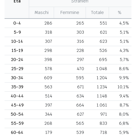
Età
Stranieri
Maschi
Femmine
Totale
%
0-4
286
265
551
4,5%
5-9
318
303
621
5,1%
10-14
307
316
623
5,1%
15-19
298
228
526
4,3%
20-24
398
297
695
5,7%
25-29
578
470
1.048
8,6%
30-34
609
595
1.204
9,9%
35-39
563
671
1.234
10,1%
40-44
514
634
1.148
9,4%
45-49
397
664
1.061
8,7%
50-54
344
627
971
8,0%
55-59
268
565
833
6,8%
60-64
179
539
718
5,9%