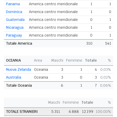
Panama
America centro meridionale
1
1
Dominica
America centro meridionale
1
0
Guatemala
America centro meridionale
0
1
Nicaragua
America centro meridionale
1
0
Paraguay
America centro meridionale
0
1
Totale America
310
541
OCEANIA
Area
Maschi
Femmine
Totale
%
Nuova Zelanda
Oceania
3
1
4
0,03%
Australia
Oceania
3
0
3
0,02%
Totale Oceania
6
1
7
0,06%
Maschi
Femmine
Totale
%
TOTALE STRANIERI
5.311
6.888
12.199
100,00%