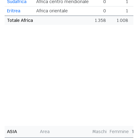
Sudafrica
Africa centro meridionale
0
1
Eritrea
Africa orientale
0
1
Totale Africa
1.358
1.008
2
ASIA
Area
Maschi
Femmine
To