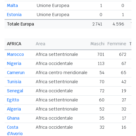
Malta
Unione Europea
1
0
Estonia
Unione Europea
0
1
Totale Europa
2.741
4.596
7.
AFRICA
Area
Maschi
Femmine
To
Marocco
Africa settentrionale
701
672
1
Nigeria
Africa occidentale
113
67
Camerun
Africa centro meridionale
54
65
Tunisia
Africa settentrionale
70
42
Senegal
Africa occidentale
72
19
Egitto
Africa settentrionale
60
27
Algeria
Africa settentrionale
52
32
Ghana
Africa occidentale
35
17
Costa
Africa occidentale
32
16
d'Avorio