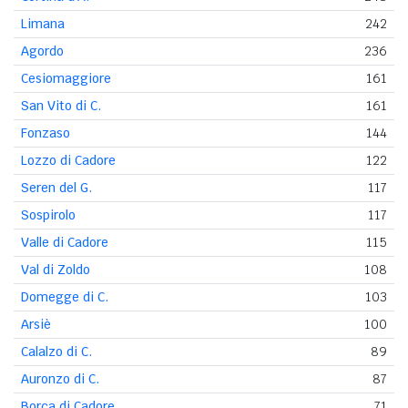
Limana
242
Agordo
236
Cesiomaggiore
161
San Vito di C.
161
Fonzaso
144
Lozzo di Cadore
122
Seren del G.
117
Sospirolo
117
Valle di Cadore
115
Val di Zoldo
108
Domegge di C.
103
Arsiè
100
Calalzo di C.
89
Auronzo di C.
87
Borca di Cadore
71