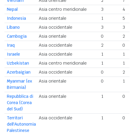
Vietnam
Asia orientale
2
7
Nepal
Asia centro meridionale
3
4
Indonesia
Asia orientale
1
5
Libano
Asia occidentale
3
3
Cambogia
Asia orientale
0
2
Iraq
Asia occidentale
2
0
Israele
Asia occidentale
1
1
Uzbekistan
Asia centro meridionale
1
1
Azerbaigian
Asia occidentale
0
2
Myanmar (ex
Asia orientale
0
1
Birmania)
Repubblica di
Asia orientale
1
0
Corea (Corea
del Sud)
Territori
Asia occidentale
1
0
dell'Autonomia
Palestinese