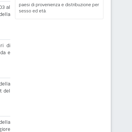
paesi di provenienza e distribuzione per
03 al
sesso ed età.
ella
ri di
nda e
ella
t del
ella
giore