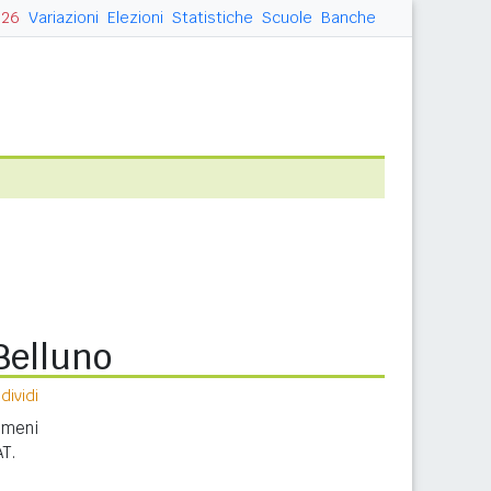
026
Variazioni
Elezioni
Statistiche
Scuole
Banche
Belluno
ividi
nomeni
AT.