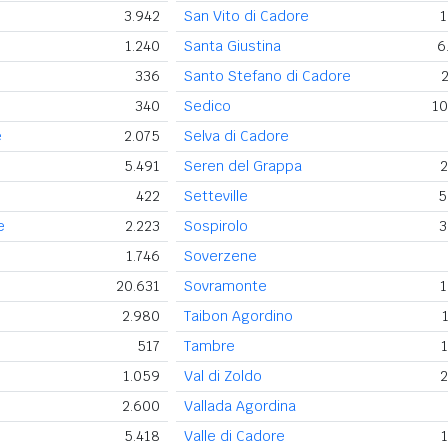
3.942
San Vito di Cadore
1
1.240
Santa Giustina
6
336
Santo Stefano di Cadore
2
340
Sedico
10
e
2.075
Selva di Cadore
5.491
Seren del Grappa
2
422
Setteville
5
e
2.223
Sospirolo
3
1.746
Soverzene
20.631
Sovramonte
1
2.980
Taibon Agordino
517
Tambre
1
1.059
Val di Zoldo
2
2.600
Vallada Agordina
5.418
Valle di Cadore
1