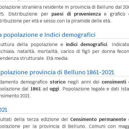
olazione straniera residente in provincia di Belluno dal 20
25. Distribuzione per
paesi di provenienza
e grafico d
tribuzione per età e sesso con la piramide delle età.
a popolazione e Indici demografici
ruttura della popolazione e
indici demografici
. Indicato
chiaia, natalità, mortalità, carico di figli per donna feco
pendenza strutturale. Età media.
polazione provincia di Belluno 1861-2021
damento demografico
storico
negli anni dei
censimenti
d
polazione dal
1861
ad
oggi
. Popolazione legale e dati Ista
nsimento 2021.
021
sultati della terza edizione del
Censimento permanente
d
polazione per la provincia di Belluno. Comuni con mag