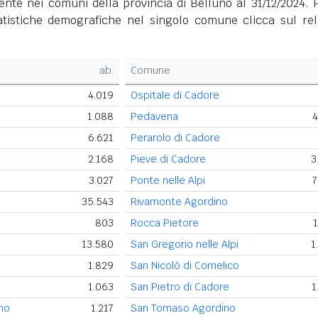
nte nei comuni della provincia di Belluno al 31/12/2024. P
tatistiche demografiche nel singolo comune clicca sul rel
ab.
Comune
4.019
Ospitale di Cadore
1.088
Pedavena
4
6.621
Perarolo di Cadore
2.168
Pieve di Cadore
3
3.027
Ponte nelle Alpi
7
35.543
Rivamonte Agordino
803
Rocca Pietore
1
13.580
San Gregorio nelle Alpi
1
1.829
San Nicolò di Comelico
1.063
San Pietro di Cadore
1
no
1.217
San Tomaso Agordino