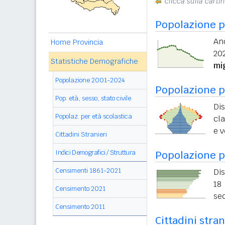
clicca sulla carti
Popolazione p
An
Home Provincia
202
Statistiche Demografiche
mi
Popolazione 2001-2024
Popolazione pe
Pop. età, sesso, stato civile
Di
Popolaz. per età scolastica
cla
e v
Cittadini Stranieri
Indici Demografici / Struttura
Popolazione p
Censimenti 1861-2021
Dis
18 
Censimento 2021
sec
Censimento 2011
Cittadini stran