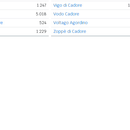
1.247
Vigo di Cadore
1
5.018
Vodo Cadore
re
524
Voltago Agordino
1.229
Zoppè di Cadore