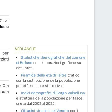
01 al
flussi
VEDI ANCHE
o per
Statistiche demografiche del comune
rziati
di Belluno
con elaborazioni grafiche su
dati Istat.
Piramide delle età di Feltre
grafico
con la distribuzione della popolazione
 0 a
per età, sesso e stato civile.
cuola
Indici demografici di Borgo Valbelluna
e struttura della popolazione per fasce
di età dal 2002 al 2025.
Cittadini stranieri nel Veneto
con i