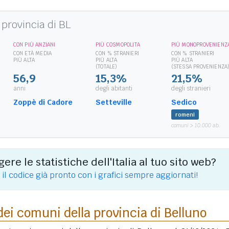
provincia di BL
CON PIÙ ANZIANI
PIÙ COSMOPOLITA
PIÙ MONOPROVENIENZ
CON ETÀ MEDIA
CON % STRANIERI
CON % STRANIERI
PIÙ ALTA
PIÙ ALTA
PIÙ ALTA
(TOTALE)
(STESSA PROVENIENZA
56,9
15,3%
21,5%
anni
degli abitanti
degli stranieri
Zoppè di Cadore
Setteville
Sedico
romeni
comuni > 10.000 ab.
ere le statistiche dell'Italia al tuo sito web?
 il codice già pronto con i grafici sempre aggiornati!
dei comuni della provincia di Belluno