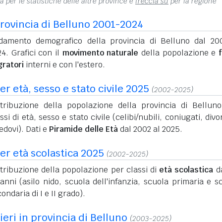
na per le statistiche delle altre province e
freccia su
per la regione
rovincia di Belluno 2001-2024
damento demografico della provincia di Belluno dal 20
4. Grafici con il
movimento naturale
della popolazione e
gratori
interni e con l'estero.
r età, sesso e stato civile 2025
(2002-2025)
stribuzione della popolazione della provincia di Bellun
ssi di età, sesso e stato civile (celibi/nubili, coniugati, divo
edovi). Dati e
Piramide delle Età
dal 2002 al 2025.
er età scolastica 2025
(2002-2025)
tribuzione della popolazione per classi di
età scolastica
da
anni (asilo nido, scuola dell'infanzia, scuola primaria e s
ondaria di I e II grado).
ieri in provincia di Belluno
(2003-2025)