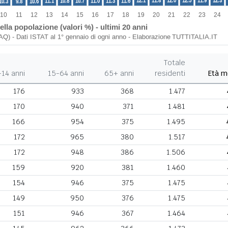
Totale
-14 anni
15-64 anni
65+ anni
residenti
Età m
176
933
368
1.477
170
940
371
1.481
166
954
375
1.495
172
965
380
1.517
172
948
386
1.506
159
920
381
1.460
154
946
375
1.475
149
950
376
1.475
151
946
367
1.464