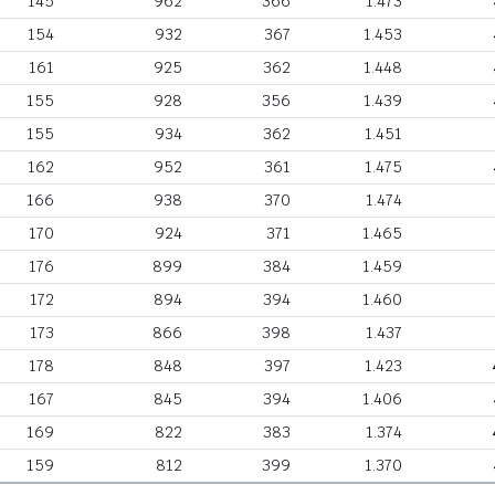
145
962
366
1.473
154
932
367
1.453
161
925
362
1.448
155
928
356
1.439
155
934
362
1.451
162
952
361
1.475
166
938
370
1.474
170
924
371
1.465
176
899
384
1.459
172
894
394
1.460
173
866
398
1.437
178
848
397
1.423
167
845
394
1.406
169
822
383
1.374
159
812
399
1.370