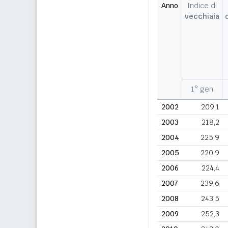
Anno
Indice di
vecchiaia
1° gen
2002
209,1
2003
218,2
2004
225,9
2005
220,9
2006
224,4
2007
239,6
2008
243,5
2009
252,3