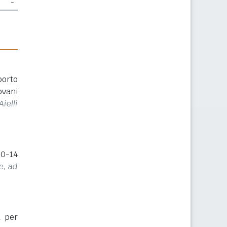
-
porto
ovani
ielli
(0-14
e, ad
a per