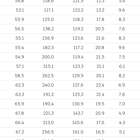
54,8
118,6
121,5
12,3
5,4
53,1
117,1
122,2
13,2
9,6
55,9
125,0
118,3
17,8
8,3
56,5
138,2
119,2
20,5
7,6
55,1
156,9
123,6
21,6
8,3
55,4
182,3
117,2
20,8
9,6
54,9
200,0
119,4
21,5
7,5
57,1
215,1
123,3
21,1
6,1
58,5
262,5
129,9
20,1
8,2
62,3
240,0
127,6
22,4
6,9
63,3
191,2
125,2
21,4
7,6
65,9
190,4
130,9
19,5
7,0
67,8
221,3
143,7
20,9
4,9
66,4
213,0
145,6
17,6
4,3
67,2
256,5
161,0
16,5
5,1