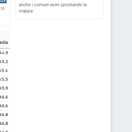
anche i comuni vicini spostando la
mappa.
edia
44,9
45,2
45,4
45,5
45,9
46,6
46,6
46,8
46,8