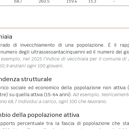
68,7
260,5
159,4
15,3
-
hiaia
rado di invecchiamento di una popolazione. È il rap
l numero degli ultrassessantacinquenni ed il numero dei gi
 esempio, nel 2025 l'indice di vecchiaia per il comune di A
50,9 anziani ogni 100 giovani.
endenza strutturale
rico sociale ed economico della popolazione non attiva 
tre) su quella attiva (15-64 anni).
Ad esempio, teoricament
sono 68,7 individui a carico, ogni 100 che lavorano.
mbio della popolazione attiva
apporto percentuale tra la fascia di popolazione che st