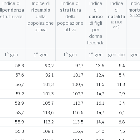
Indice di
Indice di
Indice di
Indice
Indice
Indic
dipendenza
ricambio
struttura
di
di
morta
strutturale
della
della
carico
natalità
(x 1.00
popolazione
popolazione
di figli
(x 1.000
ab.)
attiva
attiva
per
donna
feconda
1° gen
1° gen
1° gen
1° gen
gen-dic
gen-
58,3
90,2
97,7
13,5
5,4
57,6
92,1
101,7
12,4
5,4
56,7
101,3
100,4
11,6
11,3
57,2
101,3
102,7
14,7
7,9
58,9
105,7
110,7
16,1
3,4
58,7
113,6
116,5
14,7
6,1
55,9
113,2
113,5
14,4
6,8
55,3
108,1
116,4
14,0
7,5