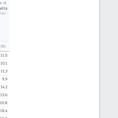
e di
lità
0 ab.)
dic
11,5
10,1
11,3
9,9
14,2
13,6
10,8
18,4