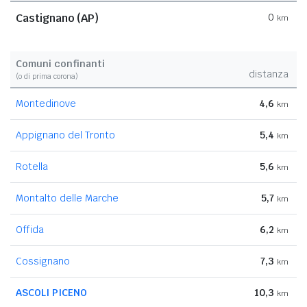
Castignano (AP)
0
km
Comuni confinanti
distanza
(o di prima corona)
Montedinove
4,6
km
Appignano del Tronto
5,4
km
Rotella
5,6
km
Montalto delle Marche
5,7
km
Offida
6,2
km
Cossignano
7,3
km
ASCOLI PICENO
10,3
km