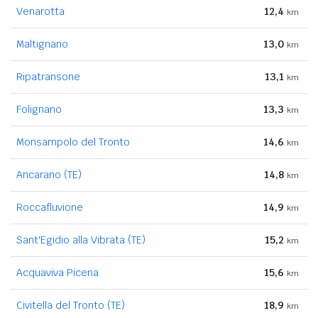
Venarotta
12,4
km
Maltignano
13,0
km
Ripatransone
13,1
km
Folignano
13,3
km
Monsampolo del Tronto
14,6
km
Ancarano (TE)
14,8
km
Roccafluvione
14,9
km
Sant'Egidio alla Vibrata (TE)
15,2
km
Acquaviva Picena
15,6
km
Civitella del Tronto (TE)
18,9
km