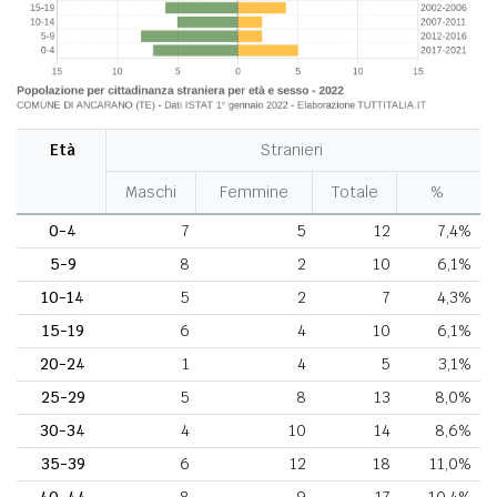
Età
Stranieri
Maschi
Femmine
Totale
%
0-4
7
5
12
7,4%
5-9
8
2
10
6,1%
10-14
5
2
7
4,3%
15-19
6
4
10
6,1%
20-24
1
4
5
3,1%
25-29
5
8
13
8,0%
30-34
4
10
14
8,6%
35-39
6
12
18
11,0%
40-44
8
9
17
10,4%