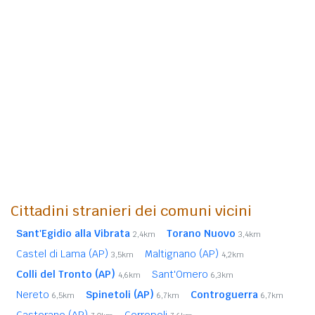
Cittadini stranieri dei comuni vicini
Sant'Egidio alla Vibrata
Torano Nuovo
2,4km
3,4km
Castel di Lama (AP)
Maltignano (AP)
3,5km
4,2km
Colli del Tronto (AP)
Sant'Omero
4,6km
6,3km
Nereto
Spinetoli (AP)
Controguerra
6,5km
6,7km
6,7km
Castorano (AP)
Corropoli