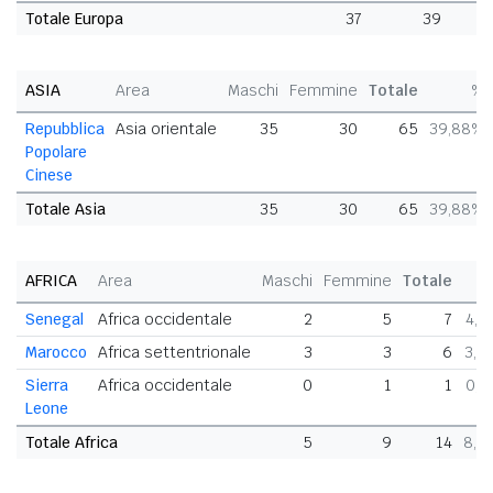
Totale Europa
37
39
ASIA
Area
Maschi
Femmine
Totale
%
Repubblica
Asia orientale
35
30
65
39,88%
Popolare
Cinese
Totale Asia
35
30
65
39,88%
AFRICA
Area
Maschi
Femmine
Totale
Senegal
Africa occidentale
2
5
7
4,2
Marocco
Africa settentrionale
3
3
6
3,6
Sierra
Africa occidentale
0
1
1
0,6
Leone
Totale Africa
5
9
14
8,5