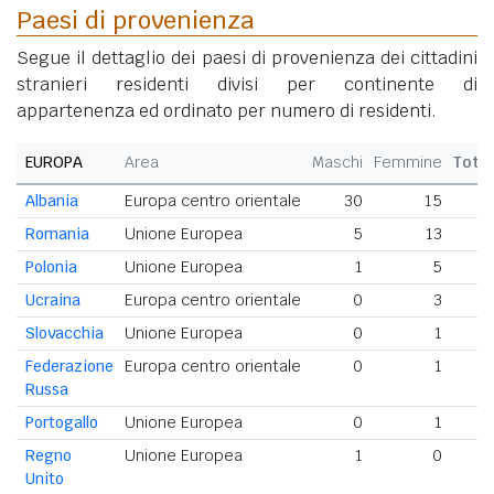
Paesi di provenienza
Segue il dettaglio dei paesi di provenienza dei cittadini
stranieri residenti divisi per continente di
appartenenza ed ordinato per numero di residenti.
EUROPA
Area
Maschi
Femmine
Tota
Albania
Europa centro orientale
30
15
4
Romania
Unione Europea
5
13
Polonia
Unione Europea
1
5
Ucraina
Europa centro orientale
0
3
Slovacchia
Unione Europea
0
1
Federazione
Europa centro orientale
0
1
Russa
Portogallo
Unione Europea
0
1
Regno
Unione Europea
1
0
Unito