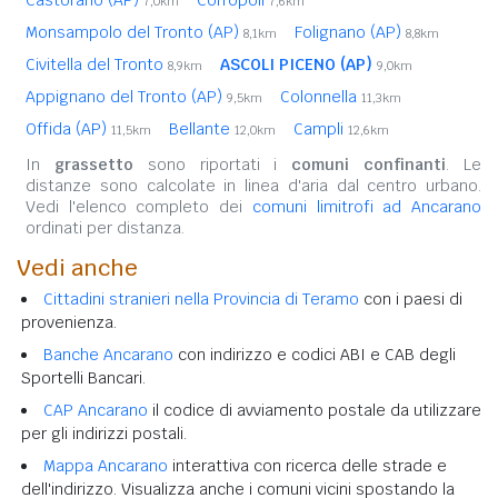
7,0km
7,6km
Monsampolo del Tronto (AP)
Folignano (AP)
8,1km
8,8km
Civitella del Tronto
ASCOLI PICENO (AP)
8,9km
9,0km
Appignano del Tronto (AP)
Colonnella
9,5km
11,3km
Offida (AP)
Bellante
Campli
11,5km
12,0km
12,6km
In
grassetto
sono riportati i
comuni confinanti
. Le
distanze sono calcolate in linea d'aria dal centro urbano.
Vedi l'elenco completo dei
comuni limitrofi ad Ancarano
ordinati per distanza.
Vedi anche
Cittadini stranieri nella Provincia di Teramo
con i paesi di
provenienza.
Banche Ancarano
con indirizzo e codici ABI e CAB degli
Sportelli Bancari.
CAP Ancarano
il codice di avviamento postale da utilizzare
per gli indirizzi postali.
Mappa Ancarano
interattiva con ricerca delle strade e
dell'indirizzo. Visualizza anche i comuni vicini spostando la