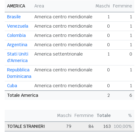
AMERICA
Area
Maschi
Femmine
T
Brasile
America centro meridionale
1
1
Venezuela
America centro meridionale
0
1
Colombia
America centro meridionale
0
1
Argentina
America centro meridionale
0
1
Stati Uniti
America settentrionale
1
0
d'America
Repubblica
America centro meridionale
0
1
Dominicana
Cuba
America centro meridionale
0
1
Totale America
2
6
Maschi
Femmine
Totale
%
TOTALE STRANIERI
79
84
163
100,00%