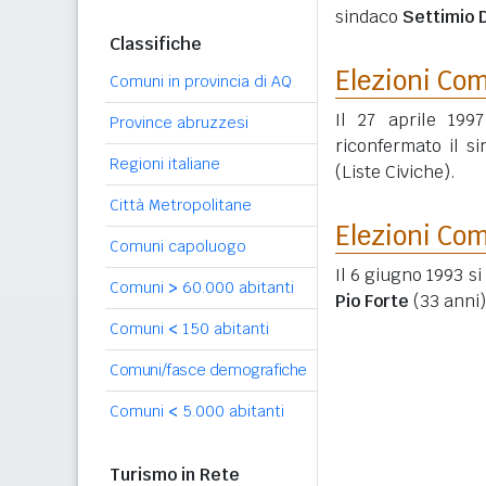
sindaco
Settimio 
Classifiche
Elezioni Co
Comuni in provincia di AQ
Il 27 aprile 199
Province abruzzesi
riconfermato il s
Regioni italiane
(Liste Civiche).
Città Metropolitane
Elezioni Co
Comuni capoluogo
Il 6 giugno 1993 si
Comuni
>
60.000 abitanti
Pio Forte
(33 anni)
Comuni
<
150 abitanti
Comuni/fasce demografiche
Comuni
<
5.000 abitanti
Turismo in Rete