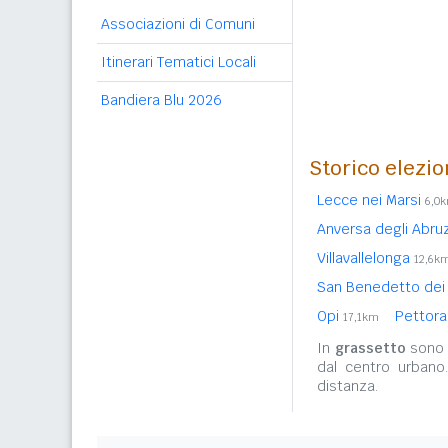
Associazioni di Comuni
Itinerari Tematici Locali
Bandiera Blu 2026
Storico elezio
Lecce nei Marsi
6,0
Anversa degli Abru
Villavallelonga
12,6k
San Benedetto dei
Opi
Pettora
17,1km
In
grassetto
sono r
dal centro urbano
distanza.