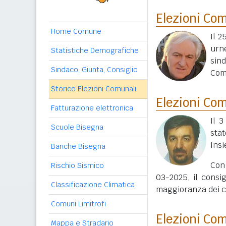
Elezioni Co
Home Comune
Il 2
urn
Statistiche Demografiche
sin
Sindaco, Giunta, Consiglio
Com
Storico Elezioni Comunali
Elezioni Co
Fatturazione elettronica
Il 
Scuole Bisegna
sta
Ins
Banche Bisegna
Con 
Rischio Sismico
03-2025, il consig
Classificazione Climatica
maggioranza dei co
Comuni Limitrofi
Elezioni Co
Mappa e Stradario