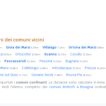
ni dei comuni vicini
Gioia dei Marsi
Villalago
Ortona dei Marsi
km
6,9km
7,1km
8,8km
zzi
Ortucchio
Scanno
Cocullo
8,9km
10,0km
10,7km
12,5km
Pescasseroli
Pescina
Bugnara
m
13,3km
14,2km
14,3km
 Marsi
Collelongo
Introdacqua
Prezza
14,8km
14,8km
15,1km
16,6km
no sul Gizio
Goriano Sicoli
Rocca Pia
17,7km
17,8km
18,2km
iportati i
comuni confinanti
. Le distanze sono calcolate in linea 
. Vedi l'elenco completo dei
comuni limitrofi a Bisegna
ordinat