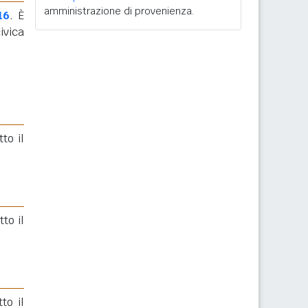
amministrazione di provenienza.
16
. È
ivica
tto il
to il
to il