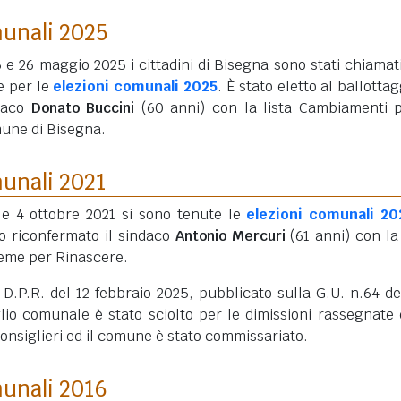
munali 2025
5 e 26 maggio 2025 i cittadini di Bisegna sono stati chiamati
e per le
elezioni comunali 2025
. È stato eletto al ballottag
daco
Donato Buccini
(60 anni)
con la lista Cambiamenti p
une di Bisegna.
munali 2021
3 e 4 ottobre 2021 si sono tenute le
elezioni comunali 20
to riconfermato il sindaco
Antonio Mercuri
(61 anni)
con la 
ieme per Rinascere.
D.P.R. del 12 febbraio 2025, pubblicato sulla G.U. n.64 de
lio comunale è stato sciolto per le dimissioni rassegnate 
nsiglieri ed il comune è stato commissariato.
munali 2016