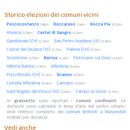
Storico elezioni dei comuni vicini
Pescocostanzo
Roccaraso
Rocca Pia
1,8km
2,4km
10,2km
Ateleta
Castel di Sangro
11,0km
11,2km
Gamberale (CH)
San Pietro Avellana (IS)
12,3km
13,0km
Castel del Giudice (IS)
Palena (CH)
13,7km
13,9km
Scontrone
Barrea
Pettorano sul Gizio
13,9km
14,1km
14,6km
Villetta Barrea
Alfedena
14,9km
15,1km
Pizzoferrato (CH)
Scanno
15,1km
15,5km
Civitella Alfedena
Cansano
15,5km
15,6km
Sant'Angelo del Pesco (IS)
Campo di Giove
15,6km
15,7km
In
grassetto
sono riportati i
comuni confinanti
. Le
distanze sono calcolate in linea d'aria dal centro urbano.
Vedi l'elenco completo dei
comuni limitrofi a Rivisondoli
ordinati per distanza.
Vedi anche