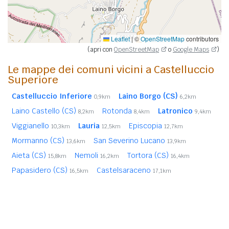
Leaflet
|
©
OpenStreetMap
contributors
(apri con
OpenStreetMap
o
Google Maps
)
Le mappe dei comuni vicini a Castelluccio
Superiore
Castelluccio Inferiore
Laino Borgo (CS)
0,9km
6,2km
Laino Castello (CS)
Rotonda
Latronico
8,2km
8,4km
9,4km
Viggianello
Lauria
Episcopia
10,3km
12,5km
12,7km
Mormanno (CS)
San Severino Lucano
13,6km
13,9km
Aieta (CS)
Nemoli
Tortora (CS)
15,8km
16,2km
16,4km
Papasidero (CS)
Castelsaraceno
16,5km
17,1km
Trecchina
Carbone
Teana
17,2km
17,6km
19,7km
Rivello
Fardella
20,1km
20,2km
In
grassetto
sono riportati i
comuni confinanti
. Le
distanze sono calcolate in linea d'aria dal centro urbano.