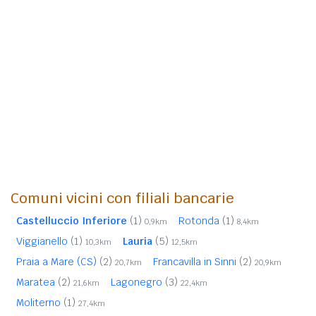
Comuni vicini con filiali bancarie
Castelluccio Inferiore
(1)
Rotonda
(1)
0,9km
8,4km
Viggianello
(1)
Lauria
(5)
10,3km
12,5km
Praia a Mare (CS)
(2)
Francavilla in Sinni
(2)
20,7km
20,9km
Maratea
(2)
Lagonegro
(3)
21,6km
22,4km
Moliterno
(1)
27,4km