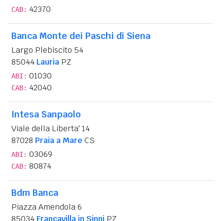
42370
CAB:
Banca Monte dei Paschi di Siena
Largo Plebiscito 54
85044
Lauria
PZ
01030
ABI:
42040
CAB:
Intesa Sanpaolo
Viale della Liberta' 14
87028
Praia a Mare
CS
03069
ABI:
80874
CAB:
Bdm Banca
Piazza Amendola 6
85034
Francavilla in Sinni
PZ