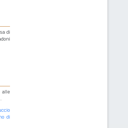
sa di
adoni
 alle
i
.
uccio
no di