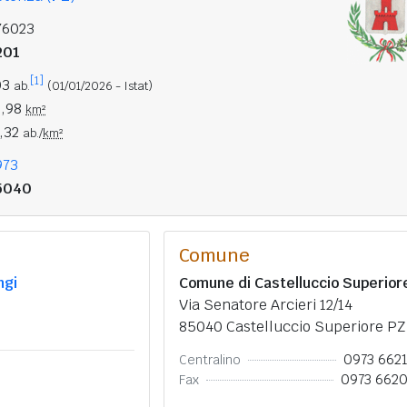
76023
201
[1]
03
ab.
(01/01/2026 - Istat)
2,98
km²
1,32
ab./
km²
973
5040
Comune
ngi
Comune di Castelluccio Superior
Via Senatore Arcieri 12/14
85040 Castelluccio Superiore PZ
0973 662
Centralino
0973 662
Fax