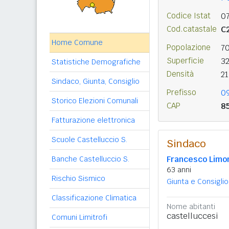
Codice Istat
0
Cod.catastale
C
Home Comune
Popolazione
7
Superficie
3
Statistiche Demografiche
Densità
2
Sindaco, Giunta, Consiglio
Prefisso
0
Storico Elezioni Comunali
CAP
8
Fatturazione elettronica
Scuole Castelluccio S.
Sindaco
Francesco Limo
Banche Castelluccio S.
63 anni
Rischio Sismico
Giunta e Consiglio
Classificazione Climatica
Nome abitanti
castelluccesi
Comuni Limitrofi