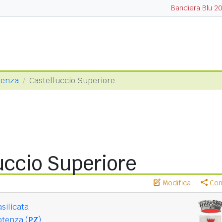
Bandiera Blu 2
tenza
Castelluccio Superiore
uccio Superiore
Modifica
Cond
silicata
otenza (
PZ
)