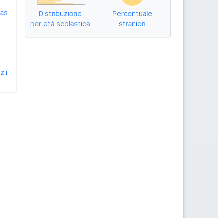
bas
Distribuzione
Percentuale
per età scolastica
stranieri
z.i