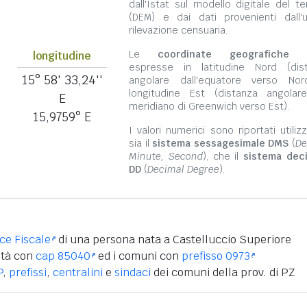
dall'Istat sul modello digitale del te
(DEM) e dai dati provenienti dall'u
rilevazione censuaria.
Le
coordinate geografiche
s
longitudine
espresse in latitudine Nord (dis
15° 58' 33,24''
angolare dall'equatore verso No
longitudine Est (distanza angolar
E
meridiano di Greenwich verso Est).
15,9759° E
I valori numerici sono riportati utili
sia il
sistema sessagesimale DMS
(
De
Minute, Second
), che il
sistema dec
DD
(
Decimal Degree
).
ice Fiscale
di una persona nata a Castelluccio Superiore
ità con
cap 85040
ed i comuni con
prefisso 0973
P
,
prefissi
,
centralini
e
sindaci
dei comuni della prov. di PZ