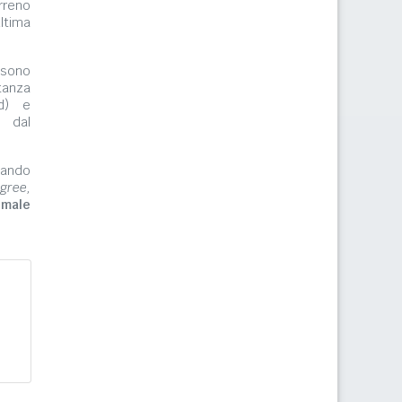
rreno
ltima
ono
tanza
rd) e
e dal
zzando
gree,
imale