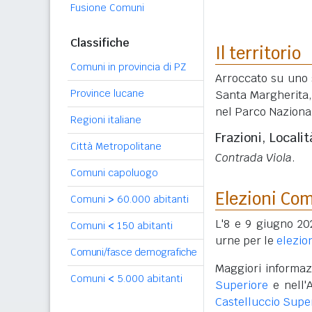
Fusione Comuni
Classifiche
Il territorio
Comuni in provincia di PZ
Arroccato su uno 
Province lucane
Santa Margherita, 
nel Parco Nazional
Regioni italiane
Frazioni, Localit
Città Metropolitane
Contrada Viola
.
Comuni capoluogo
Elezioni Co
Comuni
>
60.000 abitanti
L'8 e 9 giugno 202
Comuni
<
150 abitanti
urne per le
elezio
Comuni/fasce demografiche
Maggiori informazi
Comuni
<
5.000 abitanti
Superiore
e nell'
Castelluccio Supe