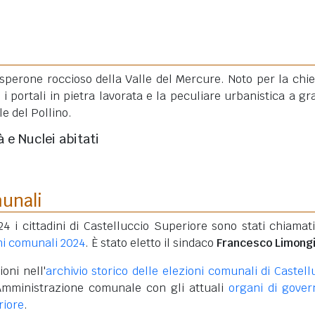
sperone roccioso della Valle del Mercure. Noto per la chie
i portali in pietra lavorata e la peculiare urbanistica a gr
e del Pollino.
à e Nuclei abitati
munali
4 i cittadini di Castelluccio Superiore sono stati chiamati
ni comunali 2024
. È stato eletto il sindaco
Francesco Limong
oni nell'
archivio storico delle elezioni comunali di Castell
Amministrazione comunale con gli attuali
organi di gover
riore
.