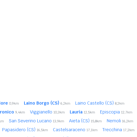
iore
Laino Borgo (CS)
Laino Castello (CS)
0,9km
6,2km
8,2km
tronico
Viggianello
Lauria
Episcopia
9,4km
10,3km
12,5km
12,7km
San Severino Lucano
Aieta (CS)
Nemoli
6km
13,9km
15,8km
16,2km
Papasidero (CS)
Castelsaraceno
Trecchina
16,5km
17,1km
17,2km