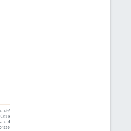
lo del
 Casa
ma
del
orate