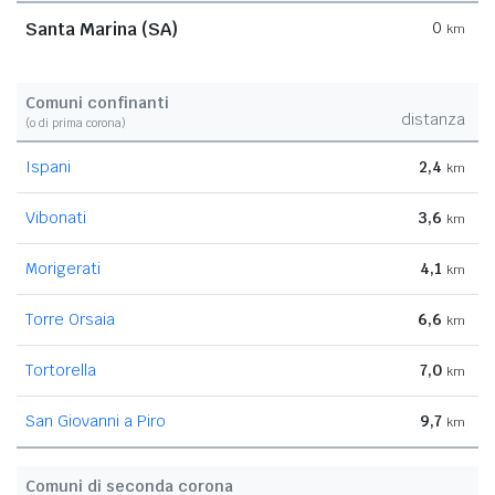
Santa Marina (SA)
0
km
Comuni confinanti
distanza
(o di prima corona)
Ispani
2,4
km
Vibonati
3,6
km
Morigerati
4,1
km
Torre Orsaia
6,6
km
Tortorella
7,0
km
San Giovanni a Piro
9,7
km
Comuni di seconda corona