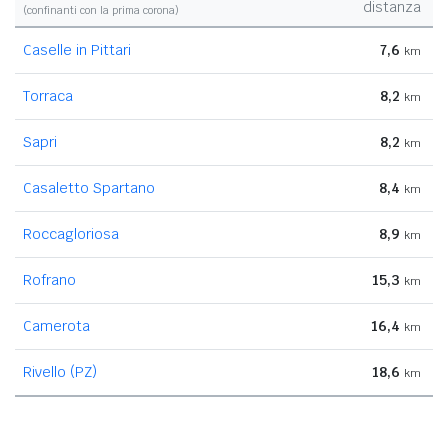
distanza
(confinanti con la prima corona)
Caselle in Pittari
7,6
km
Torraca
8,2
km
Sapri
8,2
km
Casaletto Spartano
8,4
km
Roccagloriosa
8,9
km
Rofrano
15,3
km
Camerota
16,4
km
Rivello (PZ)
18,6
km