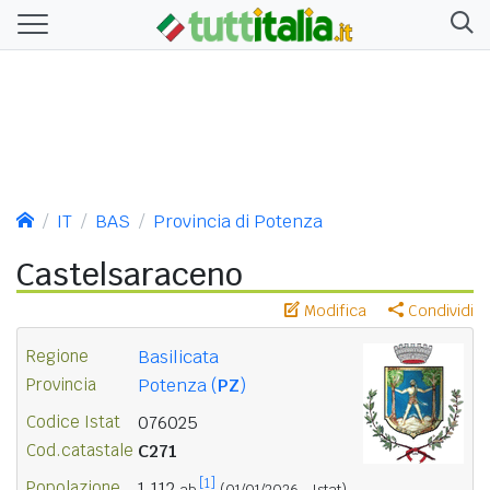
IT
BAS
Provincia di Potenza
Castelsaraceno
Modifica
Condividi
Regione
Basilicata
Provincia
Potenza (
PZ
)
Codice Istat
076025
Cod.catastale
C271
[1]
Popolazione
1.112
ab.
(01/01/2026 - Istat)