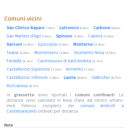
Comuni vicini
San Chirico Raparo
Latronico
Carbone
7,9km
8,4km
8,6km
San Martino d'Agri
Spinoso
Calvera
9,9km
11,9km
13,0km
Sarconi
Episcopia
Moliterno
13,0km
13,4km
13,9km
Teana
Montemurro
Grumento Nova
14,3km
14,8km
15,9km
Fardella
Castronuovo di Sant'Andrea
16,1km
16,7km
Castelluccio Superiore
Armento
17,1km
17,2km
Castelluccio Inferiore
Lauria
Gallicchio
17,8km
18,6km
18,7km
Roccanova
18,7km
In
grassetto
sono riportati i
comuni confinanti
. Le
distanze sono calcolate in linea d'aria dal centro urbano.
Vedi l'elenco completo dei
comuni limitrofi a
Castelsaraceno
ordinati per distanza.
Note