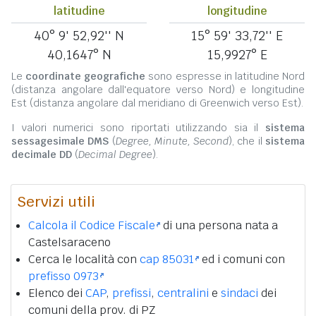
latitudine
longitudine
40° 9' 52,92'' N
15° 59' 33,72'' E
40,1647° N
15,9927° E
Le
coordinate geografiche
sono espresse in latitudine Nord
(distanza angolare dall'equatore verso Nord) e longitudine
Est (distanza angolare dal meridiano di Greenwich verso Est).
I valori numerici sono riportati utilizzando sia il
sistema
sessagesimale DMS
(
Degree, Minute, Second
), che il
sistema
decimale DD
(
Decimal Degree
).
Servizi utili
Calcola il Codice Fiscale
di una persona nata a
Castelsaraceno
Cerca le località con
cap 85031
ed i comuni con
prefisso 0973
Elenco dei
CAP
,
prefissi
,
centralini
e
sindaci
dei
comuni della prov. di PZ