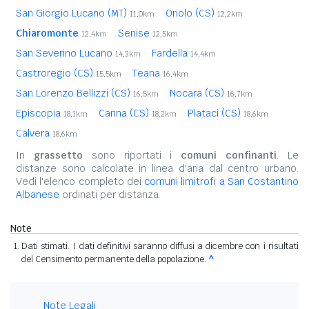
San Giorgio Lucano (MT)
Oriolo (CS)
11,0km
12,2km
Chiaromonte
Senise
12,4km
12,5km
San Severino Lucano
Fardella
14,3km
14,4km
Castroregio (CS)
Teana
15,5km
16,4km
San Lorenzo Bellizzi (CS)
Nocara (CS)
16,5km
16,7km
Episcopia
Canna (CS)
Plataci (CS)
18,1km
18,2km
18,6km
Calvera
18,6km
In
grassetto
sono riportati i
comuni confinanti
. Le
distanze sono calcolate in linea d'aria dal centro urbano.
Vedi l'elenco completo dei
comuni limitrofi a San Costantino
Albanese
ordinati per distanza.
Note
Dati stimati. I dati definitivi saranno diffusi a dicembre con i risultati
del Censimento permanente della popolazione.
^
Note Legali