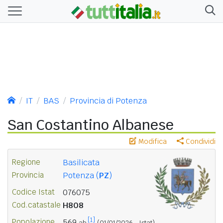
IT
BAS
Provincia di Potenza
San Costantino Albanese
Modifica
Condividi
Regione
Basilicata
Provincia
Potenza (
PZ
)
Codice Istat
076075
Cod.catastale
H808
[1]
Popolazione
569
ab.
(01/01/2026 - Istat)