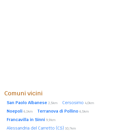
Comuni vicini
San Paolo Albanese
Cersosimo
2,5km
4,0km
Noepoli
Terranova di Pollino
6,1km
6,5km
Francavilla in Sinni
9,9km
Alessandria del Carretto (CS)
10,7km