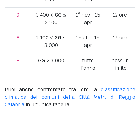
D
1.400 <
GG
≤
1° nov - 15
12 ore
2.100
apr
E
2.100 <
GG
≤
15 ott - 15
14 ore
3.000
apr
F
GG
> 3.000
tutto
nessun
l'anno
limite
Puoi anche confrontare fra loro la
classificazione
climatica dei comuni della Città Metr. di Reggio
Calabria
in un'unica tabella.