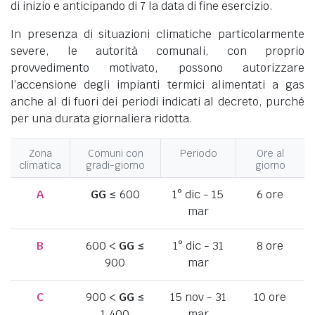
di inizio e anticipando di 7 la data di fine esercizio.
In presenza di situazioni climatiche particolarmente
severe, le autorità comunali, con proprio
provvedimento motivato, possono autorizzare
l’accensione degli impianti termici alimentati a gas
anche al di fuori dei periodi indicati al decreto, purché
per una durata giornaliera ridotta.
Zona
Comuni con
Periodo
Ore al
climatica
gradi-giorno
giorno
A
GG
≤ 600
1° dic - 15
6 ore
mar
B
600 <
GG
≤
1° dic - 31
8 ore
900
mar
C
900 <
GG
≤
15 nov - 31
10 ore
1.400
mar