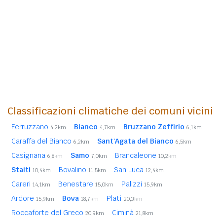
Classificazioni climatiche dei comuni vicini
Ferruzzano
Bianco
Bruzzano Zeffirio
4,2km
4,7km
6,1km
Caraffa del Bianco
Sant'Agata del Bianco
6,2km
6,5km
Casignana
Samo
Brancaleone
6,8km
7,0km
10,2km
Staiti
Bovalino
San Luca
10,4km
11,5km
12,4km
Careri
Benestare
Palizzi
14,1km
15,0km
15,9km
Ardore
Bova
Platì
15,9km
18,7km
20,3km
Roccaforte del Greco
Ciminà
20,9km
21,8km