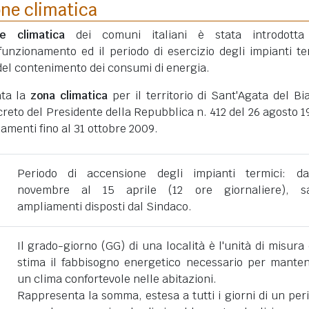
one climatica
ne climatica
dei comuni italiani è stata introdotta
funzionamento ed il periodo di esercizio degli impianti te
ni del contenimento dei consumi di energia.
ata la
zona climatica
per il territorio di Sant'Agata del Bi
eto del Presidente della Repubblica n. 412 del 26 agosto 1
amenti fino al 31 ottobre 2009.
Periodo di accensione degli impianti termici: d
novembre al 15 aprile (12 ore giornaliere), sa
ampliamenti disposti dal Sindaco.
Il grado-giorno (GG) di una località è l'unità di misura
stima il fabbisogno energetico necessario per mante
un clima confortevole nelle abitazioni.
Rappresenta la somma, estesa a tutti i giorni di un per