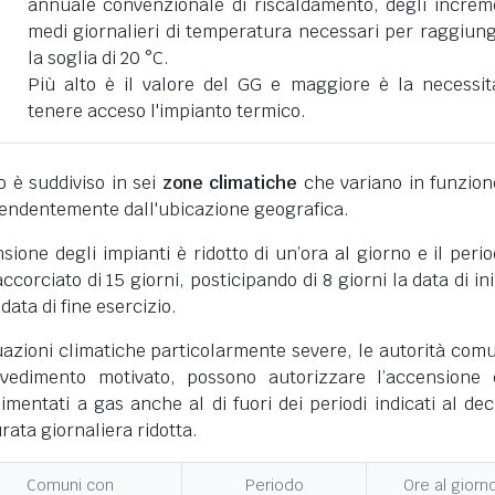
annuale convenzionale di riscaldamento, degli increm
medi giornalieri di temperatura necessari per raggiun
la soglia di 20 °C.
Più alto è il valore del GG e maggiore è la necessit
tenere acceso l'impianto termico.
ano è suddiviso in sei
zone climatiche
che variano in funzion
pendentemente dall'ubicazione geografica.
nsione degli impianti è ridotto di un’ora al giorno e il perio
corciato di 15 giorni, posticipando di 8 giorni la data di ini
 data di fine esercizio.
uazioni climatiche particolarmente severe, le autorità comu
vedimento motivato, possono autorizzare l’accensione 
limentati a gas anche al di fuori dei periodi indicati al dec
ata giornaliera ridotta.
Comuni con
Periodo
Ore al giorn