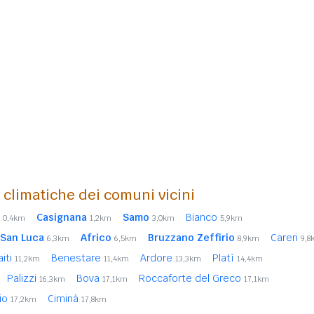
i climatiche dei comuni vicini
Casignana
Samo
Bianco
0,4km
1,2km
3,0km
5,9km
San Luca
Africo
Bruzzano Zeffirio
Careri
6,3km
6,5km
8,9km
9,8
aiti
Benestare
Ardore
Platì
11,2km
11,4km
13,3km
14,4km
Palizzi
Bova
Roccaforte del Greco
16,3km
17,1km
17,1km
nio
Ciminà
17,2km
17,8km