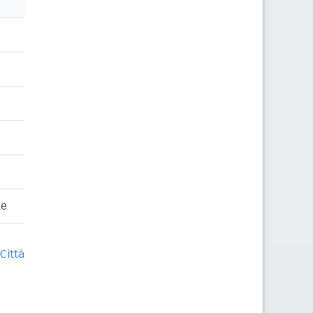
te
Città