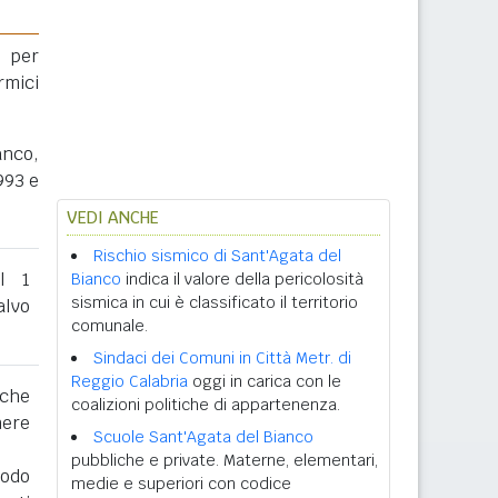
 per
rmici
anco,
993 e
VEDI ANCHE
Rischio sismico di Sant'Agata del
al 1
Bianco
indica il valore della pericolosità
sismica in cui è classificato il territorio
lvo
comunale.
Sindaci dei Comuni in Città Metr. di
Reggio Calabria
oggi in carica con le
 che
coalizioni politiche di appartenenza.
nere
Scuole Sant'Agata del Bianco
pubbliche e private. Materne, elementari,
iodo
medie e superiori con codice