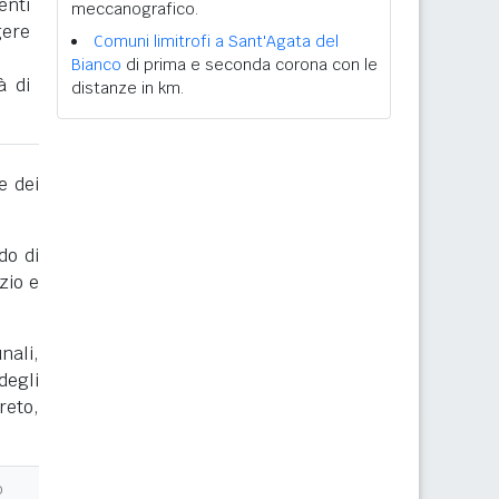
enti
meccanografico.
gere
Comuni limitrofi a Sant'Agata del
Bianco
di prima e seconda corona con le
à di
distanze in km.
e dei
do di
zio e
nali,
degli
reto,
o