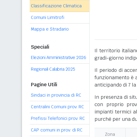
Classificazione Climatica
Comuni Limitrofi
Mappa e Stradario
Speciali
Il territorio itali
Elezioni Amministrative 2026
gradi-giorno indi
Regionali Calabria 2025
Il periodo di acce
funzionamento è ac
Pagine Utili
anticipando di 7 la
Sindaci in provincia di RC
In presenza di sit
con proprio prov
Centralini Comuni prov. RC
impianti termici a
Prefissi Telefonici prov. RC
purché per una dur
CAP comuni in prov. di RC
Zona