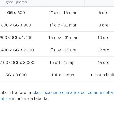
gradi-giorno
GG
≤ 600
1° dic - 15 mar
6 ore
600 <
GG
≤ 900
1° dic - 31 mar
8 ore
900 <
GG
≤ 1.400
15 nov - 31 mar
10 ore
1.400 <
GG
≤ 2.100
1° nov - 15 apr
12 ore
.100 <
GG
≤ 3.000
15 ott - 15 apr
14 ore
GG
> 3.000
tutto l'anno
nessun limi
ntare fra loro la
classificazione climatica dei comuni della 
labria
in un'unica tabella.