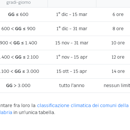
gradi-giorno
GG
≤ 600
1° dic - 15 mar
6 ore
600 <
GG
≤ 900
1° dic - 31 mar
8 ore
900 <
GG
≤ 1.400
15 nov - 31 mar
10 ore
1.400 <
GG
≤ 2.100
1° nov - 15 apr
12 ore
.100 <
GG
≤ 3.000
15 ott - 15 apr
14 ore
GG
> 3.000
tutto l'anno
nessun limi
ntare fra loro la
classificazione climatica dei comuni della 
labria
in un'unica tabella.