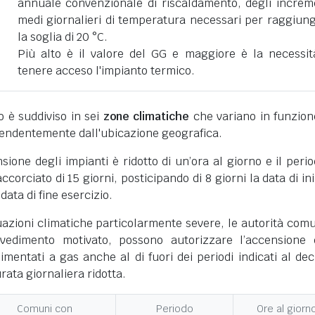
annuale convenzionale di riscaldamento, degli increm
medi giornalieri di temperatura necessari per raggiun
la soglia di 20 °C.
Più alto è il valore del GG e maggiore è la necessit
tenere acceso l'impianto termico.
ano è suddiviso in sei
zone climatiche
che variano in funzion
pendentemente dall'ubicazione geografica.
nsione degli impianti è ridotto di un’ora al giorno e il perio
corciato di 15 giorni, posticipando di 8 giorni la data di ini
 data di fine esercizio.
uazioni climatiche particolarmente severe, le autorità comu
vedimento motivato, possono autorizzare l’accensione 
limentati a gas anche al di fuori dei periodi indicati al dec
ata giornaliera ridotta.
Comuni con
Periodo
Ore al giorn