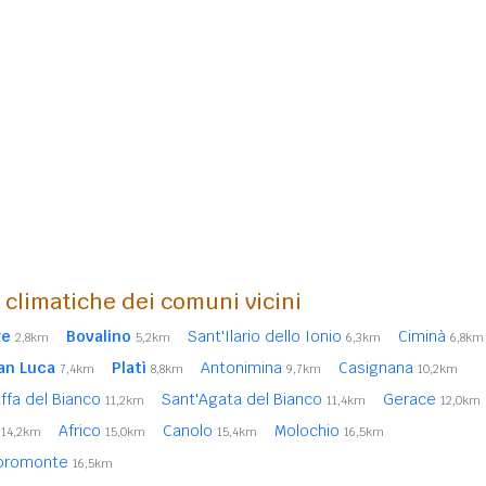
i climatiche dei comuni vicini
re
Bovalino
Sant'Ilario dello Ionio
Ciminà
2,8km
5,2km
6,3km
6,8km
an Luca
Platì
Antonimina
Casignana
7,4km
8,8km
9,7km
10,2km
ffa del Bianco
Sant'Agata del Bianco
Gerace
11,2km
11,4km
12,0km
o
Africo
Canolo
Molochio
14,2km
15,0km
15,4km
16,5km
Aspromonte
16,5km