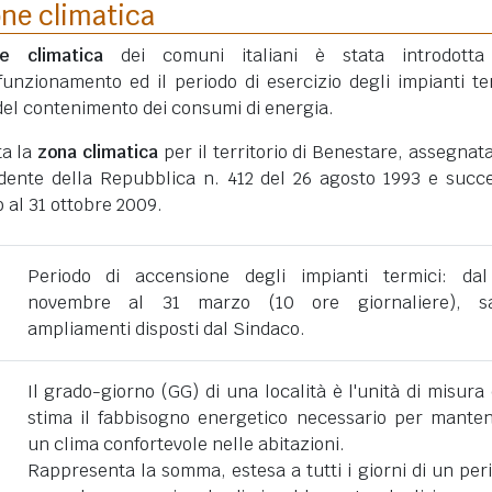
one climatica
ne climatica
dei comuni italiani è stata introdotta
funzionamento ed il periodo di esercizio degli impianti te
ni del contenimento dei consumi di energia.
ta la
zona climatica
per il territorio di Benestare, assegnat
dente della Repubblica n. 412 del 26 agosto 1993 e succe
 al 31 ottobre 2009.
Periodo di accensione degli impianti termici: da
novembre al 31 marzo (10 ore giornaliere), sa
ampliamenti disposti dal Sindaco.
Il grado-giorno (GG) di una località è l'unità di misura
stima il fabbisogno energetico necessario per mante
un clima confortevole nelle abitazioni.
Rappresenta la somma, estesa a tutti i giorni di un per