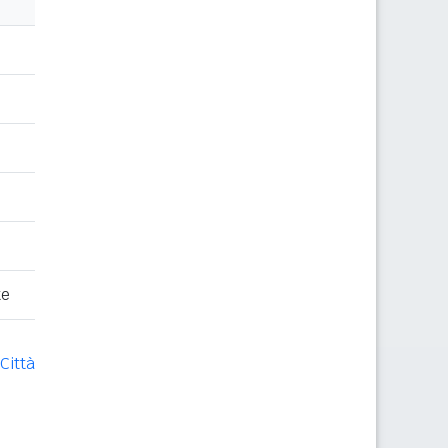
te
Città