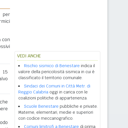
 per
rmici
a con
ssivi
VEDI ANCHE
Rischio sismico di Benestare
indica il
l 15
valore della pericolosità sismica in cui è
classificato il territorio comunale.
lvo
Sindaci dei Comuni in Città Metr. di
Reggio Calabria
oggi in carica con le
coalizioni politiche di appartenenza.
 che
Scuole Benestare
pubbliche e private.
nere
Materne, elementari, medie e superiori
con codice meccanografico.
iodo
Comuni limitrofi a Benestare
di prima