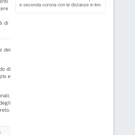
enti
e seconda corona con le distanze in km.
gere
à di
e dei
do di
zio e
nali,
degli
reto,
o