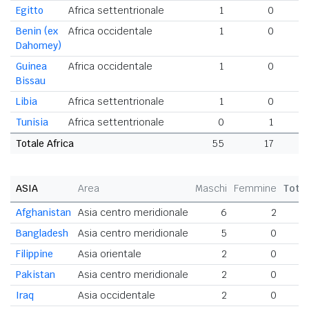
Egitto
Africa settentrionale
1
0
Benin (ex
Africa occidentale
1
0
Dahomey)
Guinea
Africa occidentale
1
0
Bissau
Libia
Africa settentrionale
1
0
Tunisia
Africa settentrionale
0
1
Totale Africa
55
17
7
ASIA
Area
Maschi
Femmine
Tota
Afghanistan
Asia centro meridionale
6
2
Bangladesh
Asia centro meridionale
5
0
Filippine
Asia orientale
2
0
Pakistan
Asia centro meridionale
2
0
Iraq
Asia occidentale
2
0