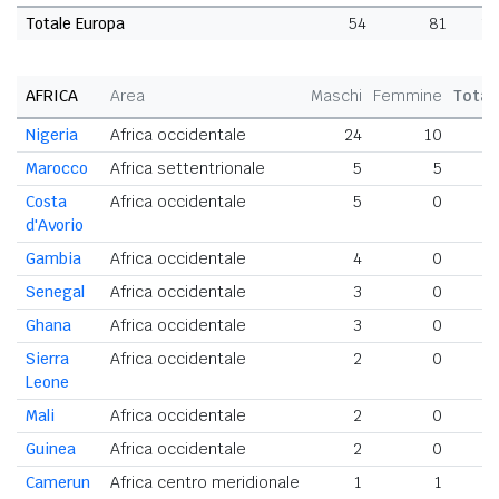
Totale Europa
54
81
1
AFRICA
Area
Maschi
Femmine
Total
Nigeria
Africa occidentale
24
10
3
Marocco
Africa settentrionale
5
5
1
Costa
Africa occidentale
5
0
d'Avorio
Gambia
Africa occidentale
4
0
Senegal
Africa occidentale
3
0
Ghana
Africa occidentale
3
0
Sierra
Africa occidentale
2
0
Leone
Mali
Africa occidentale
2
0
Guinea
Africa occidentale
2
0
Camerun
Africa centro meridionale
1
1