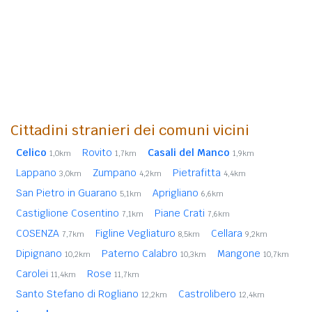
Cittadini stranieri dei comuni vicini
Celico
Rovito
Casali del Manco
1,0km
1,7km
1,9km
Lappano
Zumpano
Pietrafitta
3,0km
4,2km
4,4km
San Pietro in Guarano
Aprigliano
5,1km
6,6km
Castiglione Cosentino
Piane Crati
7,1km
7,6km
COSENZA
Figline Vegliaturo
Cellara
7,7km
8,5km
9,2km
Dipignano
Paterno Calabro
Mangone
10,2km
10,3km
10,7km
Carolei
Rose
11,4km
11,7km
Santo Stefano di Rogliano
Castrolibero
12,2km
12,4km