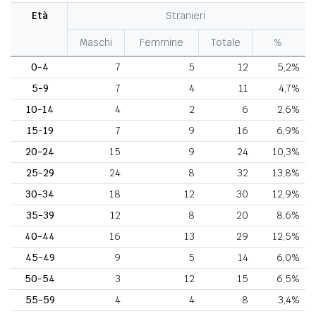
Età
Stranieri
Maschi
Femmine
Totale
%
0-4
7
5
12
5,2%
5-9
7
4
11
4,7%
10-14
4
2
6
2,6%
15-19
7
9
16
6,9%
20-24
15
9
24
10,3%
25-29
24
8
32
13,8%
30-34
18
12
30
12,9%
35-39
12
8
20
8,6%
40-44
16
13
29
12,5%
45-49
9
5
14
6,0%
50-54
3
12
15
6,5%
55-59
4
4
8
3,4%