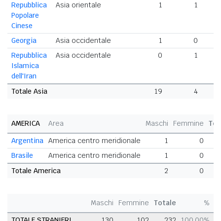
Repubblica
Asia orientale
1
1
Popolare
Cinese
Georgia
Asia occidentale
1
0
Repubblica
Asia occidentale
0
1
Islamica
dell'Iran
Totale Asia
19
4
AMERICA
Area
Maschi
Femmine
Tot
Argentina
America centro meridionale
1
0
Brasile
America centro meridionale
1
0
Totale America
2
0
Maschi
Femmine
Totale
%
TOTALE STRANIERI
130
102
232
100,00%