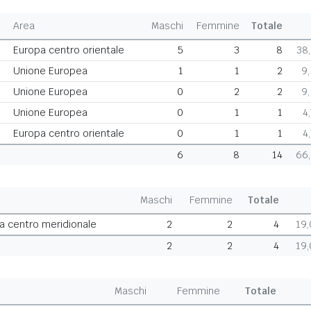
Area
Maschi
Femmine
Totale
Europa centro orientale
5
3
8
38
Unione Europea
1
1
2
9
Unione Europea
0
2
2
9
Unione Europea
0
1
1
4
Europa centro orientale
0
1
1
4
6
8
14
66
Maschi
Femmine
Totale
a centro meridionale
2
2
4
19
2
2
4
19
Maschi
Femmine
Totale