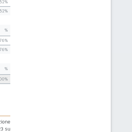
,52%
,52%
%
,76%
,76%
%
,00%
zione
23 su