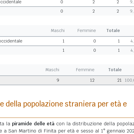
occidentale
0
2
2
9
0
2
2
9
Maschi
Femmine
Totale
 occidentale
1
0
1
4
1
0
1
4
Maschi
Femmine
Totale
9
12
21
100
e della popolazione straniera per età e
ata la
piramide delle età
con la distribuzione della popola
e a San Martino di Finita per età e sesso al 1° gennaio 20