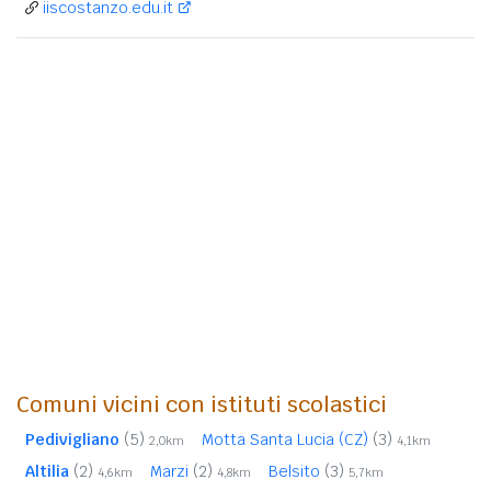
iiscostanzo.edu.it
Comuni vicini con istituti scolastici
Pedivigliano
(5)
Motta Santa Lucia (CZ)
(3)
2,0km
4,1km
Altilia
(2)
Marzi
(2)
Belsito
(3)
4,6km
4,8km
5,7km