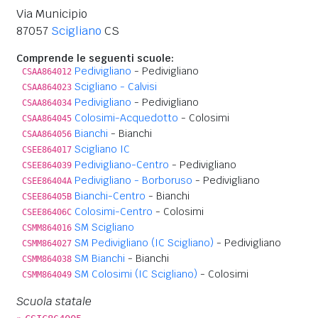
Via Municipio
87057
Scigliano
CS
Comprende le seguenti scuole:
Pedivigliano
- Pedivigliano
CSAA864012
Scigliano - Calvisi
CSAA864023
Pedivigliano
- Pedivigliano
CSAA864034
Colosimi-Acquedotto
- Colosimi
CSAA864045
Bianchi
- Bianchi
CSAA864056
Scigliano IC
CSEE864017
Pedivigliano-Centro
- Pedivigliano
CSEE864039
Pedivigliano - Borboruso
- Pedivigliano
CSEE86404A
Bianchi-Centro
- Bianchi
CSEE86405B
Colosimi-Centro
- Colosimi
CSEE86406C
SM Scigliano
CSMM864016
SM Pedivigliano (IC Scigliano)
- Pedivigliano
CSMM864027
SM Bianchi
- Bianchi
CSMM864038
SM Colosimi (IC Scigliano)
- Colosimi
CSMM864049
Scuola statale