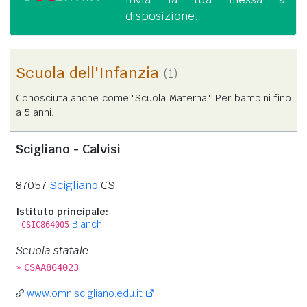
disposizione.
Scuola dell'Infanzia
(1)
Conosciuta anche come "Scuola Materna". Per bambini fino
a 5 anni.
Scigliano - Calvisi
87057
Scigliano
CS
Istituto principale:
Bianchi
CSIC864005
Scuola statale
»
CSAA864023
www.omniscigliano.edu.it