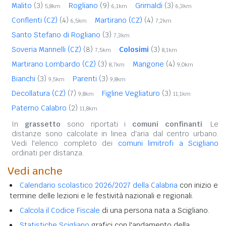
Malito
(3)
Rogliano
(9)
Grimaldi
(3)
5,8km
6,1km
6,3km
Conflenti (CZ)
(4)
Martirano (CZ)
(4)
6,5km
7,2km
Santo Stefano di Rogliano
(3)
7,3km
Soveria Mannelli (CZ)
(8)
Colosimi
(3)
7,5km
8,1km
Martirano Lombardo (CZ)
(3)
Mangone
(4)
8,7km
9,0km
Bianchi
(3)
Parenti
(3)
9,5km
9,8km
Decollatura (CZ)
(7)
Figline Vegliaturo
(3)
9,8km
11,1km
Paterno Calabro
(2)
11,8km
In
grassetto
sono riportati i
comuni confinanti
. Le
distanze sono calcolate in linea d'aria dal centro urbano.
Vedi l'elenco completo dei
comuni limitrofi a Scigliano
ordinati per distanza.
Vedi anche
Calendario scolastico 2026/2027 della Calabria
con inizio e
termine delle lezioni e le festività nazionali e regionali.
Calcola il Codice Fiscale
di una persona nata a Scigliano.
Statistiche Scigliano
grafici con l'andamento della