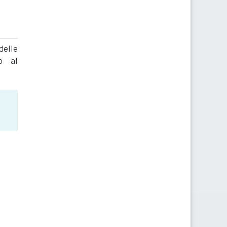
delle
to al