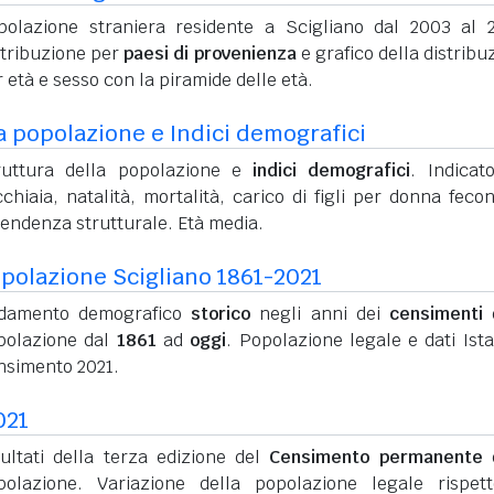
polazione straniera residente a Scigliano dal 2003 al 
stribuzione per
paesi di provenienza
e grafico della distribu
 età e sesso con la piramide delle età.
a popolazione e Indici demografici
ruttura della popolazione e
indici demografici
. Indicato
chiaia, natalità, mortalità, carico di figli per donna feco
pendenza strutturale. Età media.
polazione Scigliano 1861-2021
damento demografico
storico
negli anni dei
censimenti
d
polazione dal
1861
ad
oggi
. Popolazione legale e dati Ista
nsimento 2021.
021
sultati della terza edizione del
Censimento permanente
d
polazione. Variazione della popolazione legale rispet