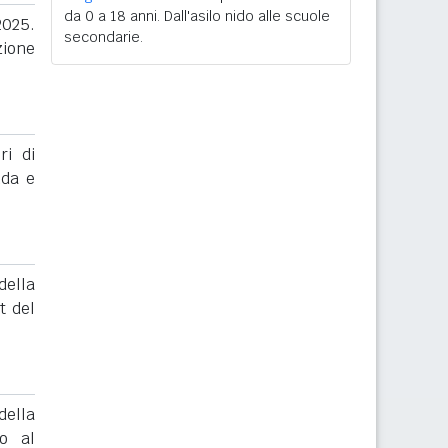
da 0 a 18 anni. Dall'asilo nido alle scuole
2025.
secondarie.
zione
ri di
nda e
ella
t del
ella
to al