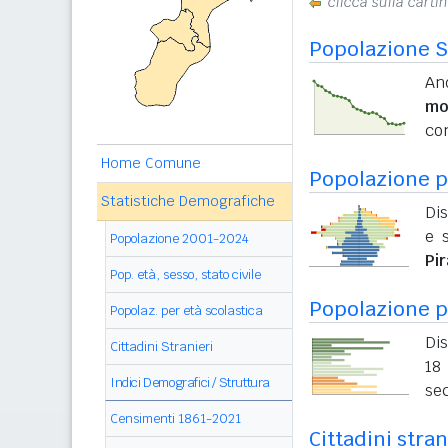
clicca sulla carti
Popolazione S
And
mo
con
Home Comune
Popolazione pe
Statistiche Demografiche
Dis
e s
Popolazione 2001-2024
Pi
Pop. età, sesso, stato civile
Popolazione p
Popolaz. per età scolastica
Dis
Cittadini Stranieri
18 
Indici Demografici / Struttura
sec
Censimenti 1861-2021
Cittadini stran