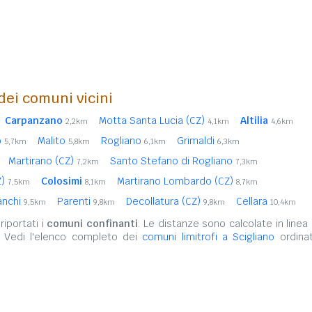
 dei comuni vicini
Carpanzano
Motta Santa Lucia (CZ)
Altilia
2,2km
4,1km
4,6km
o
Malito
Rogliano
Grimaldi
5,7km
5,8km
6,1km
6,3km
Martirano (CZ)
Santo Stefano di Rogliano
7,2km
7,3km
Z)
Colosimi
Martirano Lombardo (CZ)
7,5km
8,1km
8,7km
anchi
Parenti
Decollatura (CZ)
Cellara
9,5km
9,8km
9,8km
10,4km
iportati i
comuni confinanti
. Le distanze sono calcolate in linea 
. Vedi l'elenco completo dei
comuni limitrofi a Scigliano
ordinat