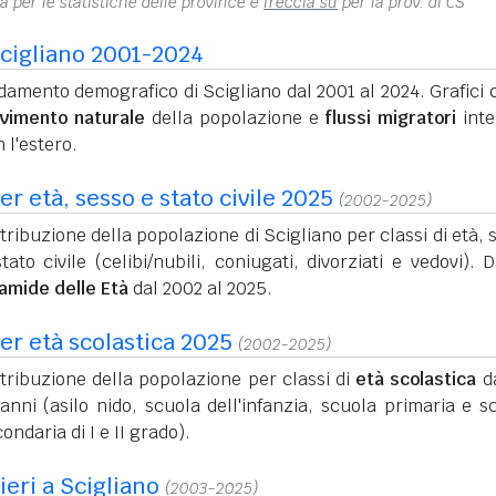
na per le statistiche delle province e
freccia su
per la prov. di CS
cigliano 2001-2024
amento demografico di Scigliano dal 2001 al 2024. Grafici c
vimento naturale
della popolazione e
flussi migratori
inte
 l'estero.
r età, sesso e stato civile 2025
(2002-2025)
tribuzione della popolazione di Scigliano per classi di età, 
tato civile (celibi/nubili, coniugati, divorziati e vedovi). D
ramide delle Età
dal 2002 al 2025.
er età scolastica 2025
(2002-2025)
tribuzione della popolazione per classi di
età scolastica
da
anni (asilo nido, scuola dell'infanzia, scuola primaria e s
ondaria di I e II grado).
ieri a Scigliano
(2003-2025)