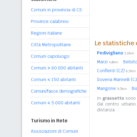
Comuni in provincia di CS
Province calabresi
Regioni italiane
Le statistiche
Città Metropolitane
Pedivigliano
2,0km
Comuni capoluogo
Marzi
Belsit
4,8km
Comuni
>
60.000 abitanti
Conflenti (CZ)
6,5km
Comuni
<
150 abitanti
Soveria Mannelli (C
Mangone
Bi
9,0km
Comuni/fasce demografiche
In
grassetto
sono r
Comuni
<
5.000 abitanti
dal centro urbano
distanza.
Turismo in Rete
Associazioni di Comuni