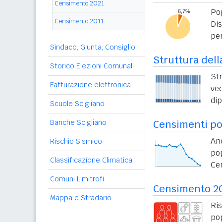
Censimento 2021
Po
Censimento 2011
Di
per
Sindaco, Giunta, Consiglio
Struttura dell
Storico Elezioni Comunali
St
Fatturazione elettronica
vec
di
Scuole Scigliano
Banche Scigliano
Censimenti po
An
Rischio Sismico
po
Classificazione Climatica
Ce
Comuni Limitrofi
Censimento 2
Mappa e Stradario
Ri
po