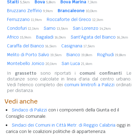
Staiti
Bova
Bova Marina
5,5km
5,8km
7,3km
Bruzzano Zeffirio
Brancaleone
9,9km
10,0km
Ferruzzano
Roccaforte del Greco
11,9km
12,1km
Condofuri
Samo
San Lorenzo
12,1km
13,5km
14,2km
Africo
Bagaladi
Sant'Agata del Bianco
15,9km
16,0km
16,3km
Caraffa del Bianco
Casignana
16,5km
17,5km
Melito di Porto Salvo
Bianco
Roghudi
19,5km
19,8km
19,8km
Montebello Jonico
San Luca
20,1km
21,4km
In
grassetto
sono riportati i
comuni confinanti
. Le
distanze sono calcolate in linea d'aria dal centro urbano.
Vedi l'elenco completo dei
comuni limitrofi a Palizzi
ordinati
per distanza.
Vedi anche
Sindaco di Palizzi
con i componenti della Giunta ed il
Consiglio comunale.
Sindaci dei Comuni in Città Metr. di Reggio Calabria
oggi in
carica con le coalizioni politiche di appartenenza.