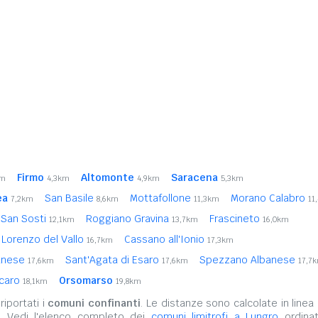
Firmo
Altomonte
Saracena
km
4,3km
4,9km
5,3km
ea
San Basile
Mottafollone
Morano Calabro
7,2km
8,6km
11,3km
11
San Sosti
Roggiano Gravina
Frascineto
12,1km
13,7km
16,0km
 Lorenzo del Vallo
Cassano all'Ionio
16,7km
17,3km
banese
Sant'Agata di Esaro
Spezzano Albanese
17,6km
17,6km
17,7
icaro
Orsomarso
18,1km
19,8km
iportati i
comuni confinanti
. Le distanze sono calcolate in linea 
. Vedi l'elenco completo dei
comuni limitrofi a Lungro
ordinat