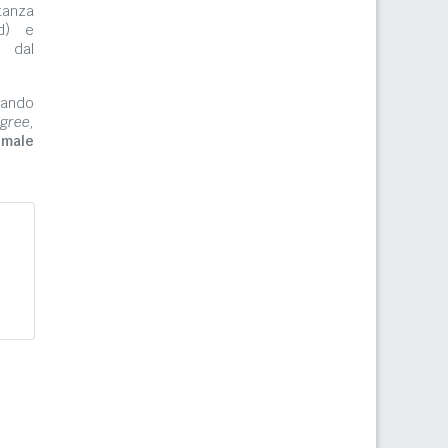
tanza
rd) e
e dal
zzando
gree,
imale