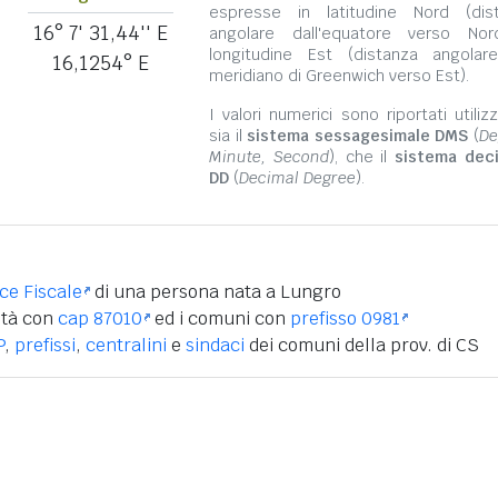
espresse in latitudine Nord (dis
16° 7' 31,44'' E
angolare dall'equatore verso No
longitudine Est (distanza angolar
16,1254° E
meridiano di Greenwich verso Est).
I valori numerici sono riportati utili
sia il
sistema sessagesimale DMS
(
De
Minute, Second
), che il
sistema dec
DD
(
Decimal Degree
).
ice Fiscale
di una persona nata a Lungro
ità con
cap 87010
ed i comuni con
prefisso 0981
P
,
prefissi
,
centralini
e
sindaci
dei comuni della prov. di CS