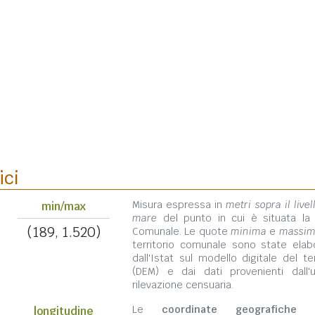
ici
Misura espressa in
metri sopra il livel
min/max
mare
del punto in cui è situata la
(189, 1.520)
Comunale. Le quote
minima
e
massi
territorio comunale sono state elab
dall'Istat sul modello digitale del te
(DEM) e dai dati provenienti dall'u
rilevazione censuaria.
Le
coordinate geografiche
s
longitudine