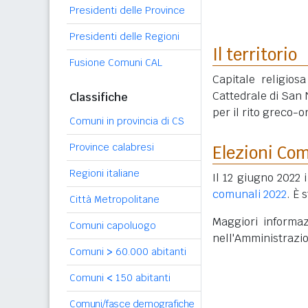
Presidenti delle Province
Presidenti delle Regioni
Il territorio
Fusione Comuni CAL
Capitale religios
Cattedrale di San 
Classifiche
per il rito greco-o
Comuni in provincia di CS
Province calabresi
Elezioni Co
Regioni italiane
Il 12 giugno 2022 
comunali 2022
. È 
Città Metropolitane
Maggiori informaz
Comuni capoluogo
nell'Amministrazi
Comuni
>
60.000 abitanti
Comuni
<
150 abitanti
Comuni/fasce demografiche