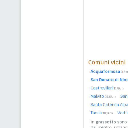
Comuni vicini
Acquaformosa
3,4
San Donato di Nin
Castrovillari
11,8km
Malvito
San
16,6km
Santa Caterina Al
Tarsia
Verb
18,1km
In
grassetto
sono r
dal centro urbano