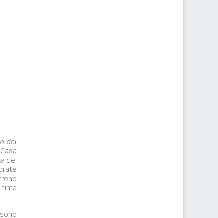
lo del
 Casa
ma
del
orate
rreno
ltima
ono