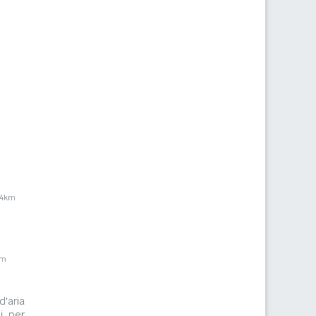
,4km
km
d'aria
i per