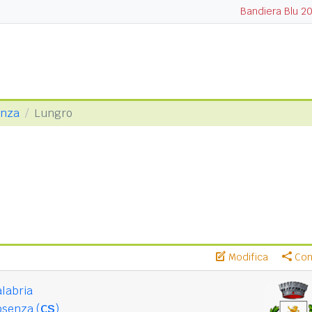
Bandiera Blu 2
enza
Lungro
Modifica
Cond
labria
osenza (
CS
)