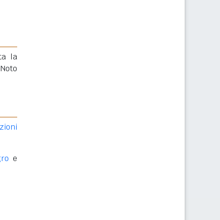
ta la
 Noto
zioni
gro
e