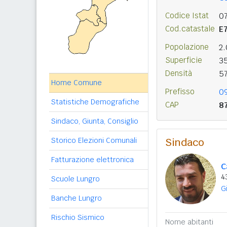
Codice Istat
0
Cod.catastale
E
Popolazione
2
Superficie
3
Densità
5
Home Comune
Prefisso
0
Statistiche Demografiche
CAP
8
Sindaco, Giunta, Consiglio
Storico Elezioni Comunali
Sindaco
Fatturazione elettronica
C
4
Scuole Lungro
G
Banche Lungro
Rischio Sismico
Nome abitanti