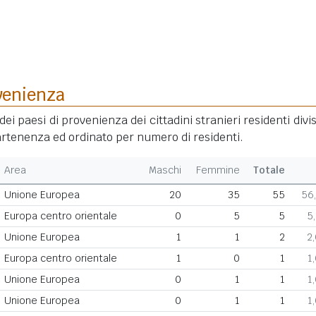
venienza
dei paesi di provenienza dei cittadini stranieri residenti divis
rtenenza ed ordinato per numero di residenti.
Area
Maschi
Femmine
Totale
Unione Europea
20
35
55
56
Europa centro orientale
0
5
5
5
Unione Europea
1
1
2
2
Europa centro orientale
1
0
1
1
Unione Europea
0
1
1
1
Unione Europea
0
1
1
1