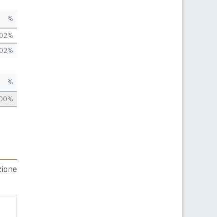
%
,02%
,02%
%
,00%
zione