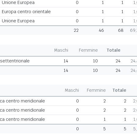
Unione Europea
0
1
1
1
Europa centro orientale
0
1
1
1
Unione Europea
0
1
1
1
22
46
68
69
Maschi
Femmine
Totale
 settentrionale
14
10
24
24
14
10
24
24
Maschi
Femmine
Totale
ca centro meridionale
0
2
2
2
ca centro meridionale
0
2
2
2
ca centro meridionale
0
1
1
1
0
5
5
5