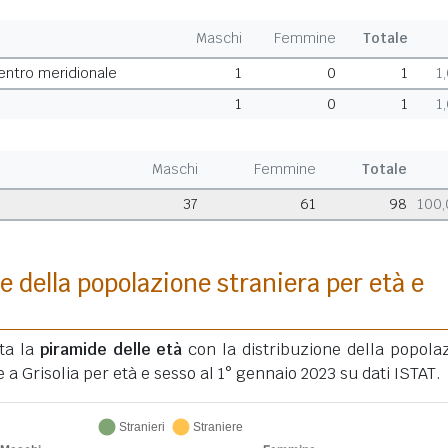
Maschi
Femmine
Totale
entro meridionale
1
0
1
1
1
0
1
1
Maschi
Femmine
Totale
37
61
98
100
e della popolazione straniera per età e
ata la
piramide delle età
con la distribuzione della popola
 a Grisolia per età e sesso al 1° gennaio 2023 su dati ISTAT.