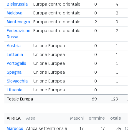
Bielorussia
Europa centro orientale
0
4
Moldova
Europa centro orientale
0
2
Montenegro
Europa centro orientale
2
0
Federazione
Europa centro orientale
0
2
Russa
Austria
Unione Europea
0
1
Lettonia
Unione Europea
0
1
Portogallo
Unione Europea
0
1
Spagna
Unione Europea
0
1
Slovacchia
Unione Europea
0
1
Lituania
Unione Europea
0
1
Totale Europa
69
129
19
AFRICA
Area
Maschi
Femmine
Totale
Marocco
Africa settentrionale
17
17
34
12,