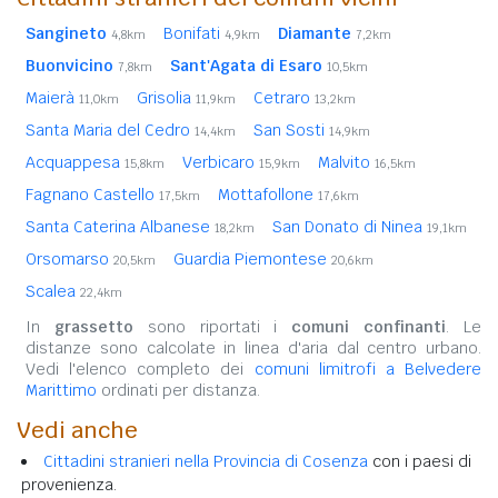
Sangineto
Bonifati
Diamante
4,8km
4,9km
7,2km
Buonvicino
Sant'Agata di Esaro
7,8km
10,5km
Maierà
Grisolia
Cetraro
11,0km
11,9km
13,2km
Santa Maria del Cedro
San Sosti
14,4km
14,9km
Acquappesa
Verbicaro
Malvito
15,8km
15,9km
16,5km
Fagnano Castello
Mottafollone
17,5km
17,6km
Santa Caterina Albanese
San Donato di Ninea
18,2km
19,1km
Orsomarso
Guardia Piemontese
20,5km
20,6km
Scalea
22,4km
In
grassetto
sono riportati i
comuni confinanti
. Le
distanze sono calcolate in linea d'aria dal centro urbano.
Vedi l'elenco completo dei
comuni limitrofi a Belvedere
Marittimo
ordinati per distanza.
Vedi anche
Cittadini stranieri nella Provincia di Cosenza
con i paesi di
provenienza.