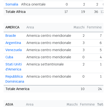
Somalia
Africa orientale
0
2
2
0,
Totale Africa
17
19
36
12,
AMERICA
Area
Maschi
Femmine
T
Brasile
America centro meridionale
2
7
Argentina
America centro meridionale
3
6
Venezuela
America centro meridionale
3
5
Cuba
America centro meridionale
0
4
Stati Uniti
America settentrionale
2
1
d'America
Repubblica
America centro meridionale
0
1
Dominicana
Totale America
10
24
ASIA
Area
Maschi
Femmine
Total