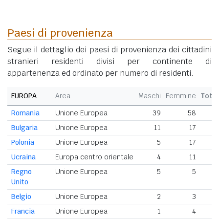
Paesi di provenienza
Segue il dettaglio dei paesi di provenienza dei cittadini
stranieri residenti divisi per continente di
appartenenza ed ordinato per numero di residenti.
EUROPA
Area
Maschi
Femmine
Tota
Romania
Unione Europea
39
58
Bulgaria
Unione Europea
11
17
2
Polonia
Unione Europea
5
17
Ucraina
Europa centro orientale
4
11
Regno
Unione Europea
5
5
Unito
Belgio
Unione Europea
2
3
Francia
Unione Europea
1
4