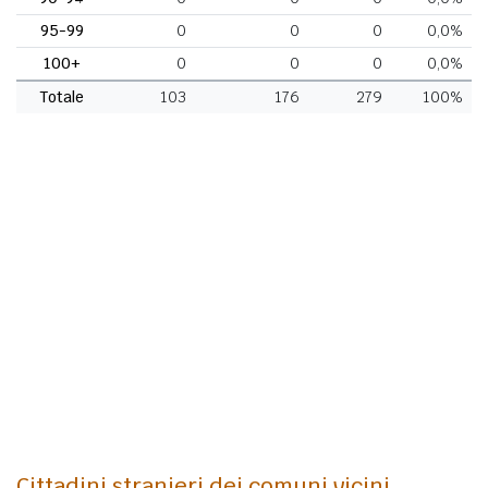
95-99
0
0
0
0,0%
100+
0
0
0
0,0%
Totale
103
176
279
100%
Cittadini stranieri dei comuni vicini